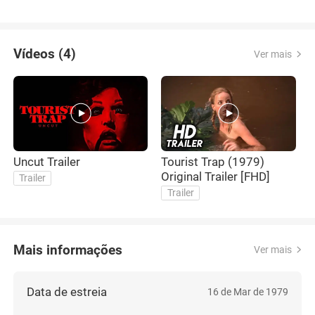
Vídeos (4)
Ver mais
Uncut Trailer
Tourist Trap (1979)
T
Original Trailer [FHD]
Trailer
Trailer
Mais informações
Ver mais
Data de estreia
16 de Mar de 1979