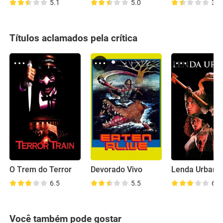
5.1
5.0
3.9
Títulos aclamados pela crítica
O Trem do Terror
Devorado Vivo
Lenda Urbana
6.5
5.5
6.2
Você também pode gostar