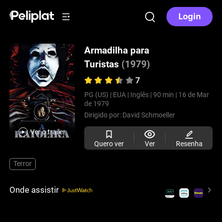
Login
Armadilha para
Turistas
(1979)
7
PG (US) |
EUA |
Inglês |
90 min |
16 de Mar
de 1979
Dirigido por:
David Schmoeller
Ver o trailer
Quero ver
Ver
Resenha
Terror
Onde assistir