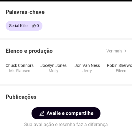
Palavras-chave
Serial Killer
0
Elenco e produção
Ver mais
Chuck Connors
Jocelyn Jones
Jon Van Ness
Mr. Slausen
Molly
Jerry
Eileen
Publicações
Avalie e compartilhe
Sua avaliação e resenha faz a diferança