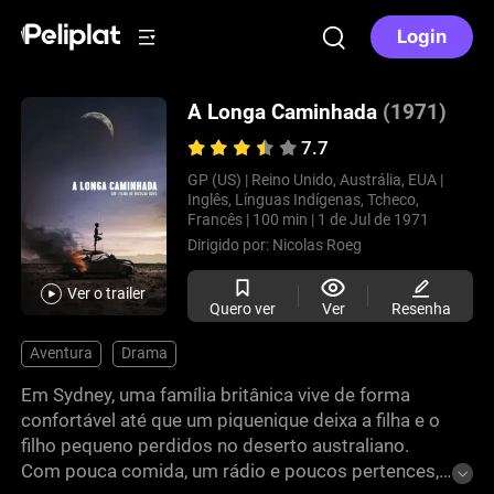
Login
A Longa Caminhada
(1971)
7.7
GP (US) |
Reino Unido, Austrália, EUA |
Inglês, Línguas Indígenas, Tcheco,
Francês |
100 min |
1 de Jul de 1971
Dirigido por:
Nicolas Roeg
Ver o trailer
Quero ver
Ver
Resenha
Aventura
Drama
Em Sydney, uma família britânica vive de forma
confortável até que um piquenique deixa a filha e o
filho pequeno perdidos no deserto australiano.
Com pouca comida, um rádio e poucos pertences,