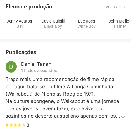
Elenco e produção
Ver mais
Jenny Agutter
David Gulpilil
Luc Roeg
John Meillo
Girl
Black Boy
White Boy
Father
Publicações
Daniel Tanan
1 títulos assistidos
Trago mais uma recomendação de filme rápida 
por aqui, trata-se do filme A Longa Caminhada 
(Walkabout) de Nicholas Roeg de 1971.

Na cultura aborígene, o Walkabout é uma jornada 
que os jovens devem fazer, sobrevivendo 
sozinhos no deserto australiano apenas com os 
recursos da natureza, tratando-se de um rito que 
8
quando realizado marca a transição espiritual para 