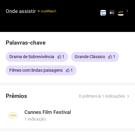
lutam para resistir até encontrarem um jovem
aborígene em seu walkabout, vivendo da natureza.
Onde assistir
Ele os ajuda, mas as barreiras de idioma e a
distância cultural dificultam a aliança, já que a
necessidade deles de voltar à civilização contrasta
com o rito de passagem do rapaz.
Palavras-chave
Drama de Sobrevivência
1
Grande Clássico
1
Filmes com lindas paisagens
1
Prêmios
0 prêmios & 1 indicações
Cannes Film Festival
1 indicação