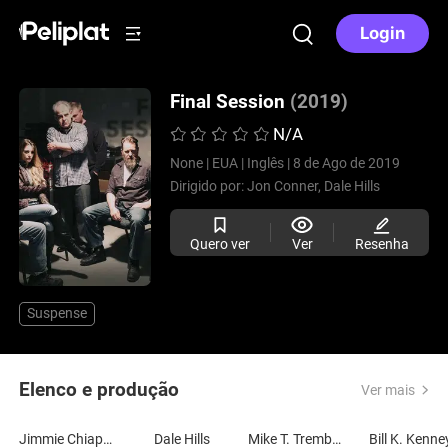
Login
Final Session
(2019)
N/A
None |
EUA |
Inglês |
8 de Ago de 2019
Dirigido por:
Jon Conner,
Dale Hills
Quero ver
Ver
Resenha
Suspense
Elenco e produção
Ver mais
Jimmie Chiappelli
Dale Hills
Mike T. Tremblay
Bill K. Kenne