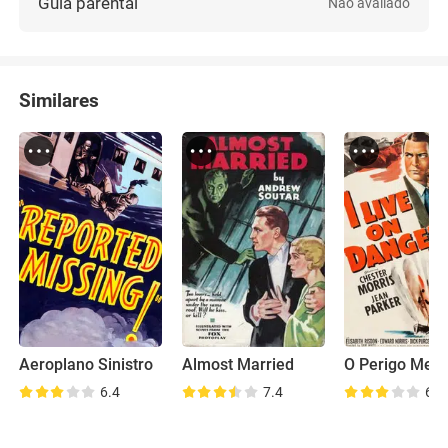
Guia parental
Não avaliado
Similares
Aeroplano Sinistro
Almost Married
6.4
7.4
6.1