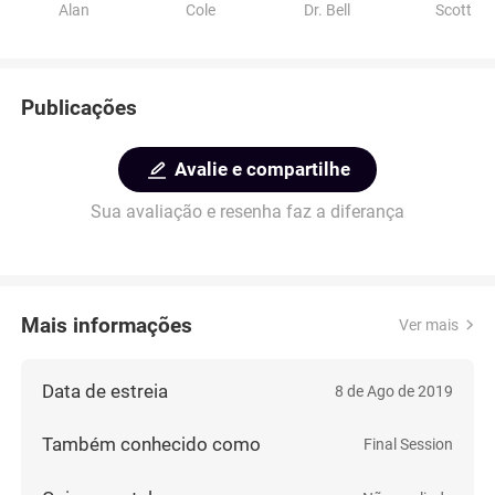
Alan
Cole
Dr. Bell
Scott
Publicações
Avalie e compartilhe
Sua avaliação e resenha faz a diferança
Mais informações
Ver mais
Data de estreia
8 de Ago de 2019
Também conhecido como
Final Session