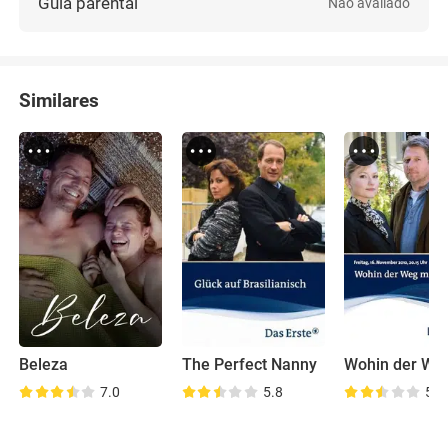
Guia parental
Não avaliado
Similares
Beleza
The Perfect Nanny
7.0
5.8
5.7