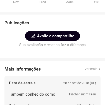
Alex
Fred
Marie
Ole
Publicações
Avalie e compartilhe
Sua avaliação e resenha faz a diferança
Mais informações
Ver mais
Data de estreia
28 de Set de 2018 (DE)
Também conhecido como
Fischer sucht Frau