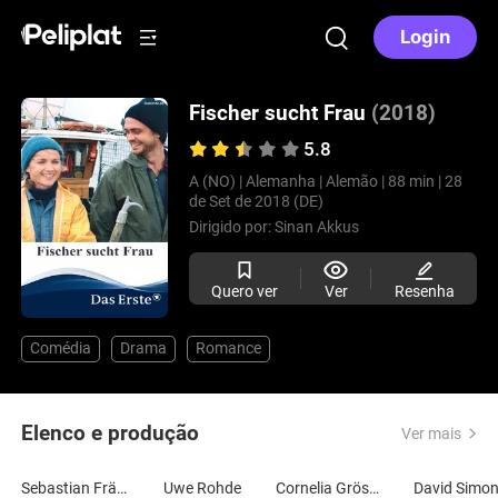
Login
Fischer sucht Frau
(2018)
5.8
A (NO) |
Alemanha |
Alemão |
88 min |
28
de Set de 2018 (DE)
Dirigido por:
Sinan Akkus
Quero ver
Ver
Resenha
Comédia
Drama
Romance
Elenco e produção
Ver mais
Sebastian Fräsdorf
Uwe Rohde
Cornelia Gröschel
David Simo