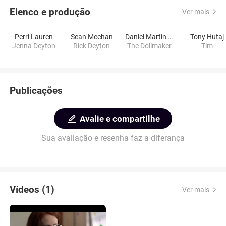
Elenco e produção
Ver mais
Perri Lauren
Sean Meehan
Daniel Martin Berkey
Tony Hutaj
Jenna Deyton
Rick Deyton
The Dollmaker
Tim
Publicações
Avalie e compartilhe
Sua avaliação e resenha faz a diferança
Vídeos (1)
Ver mais