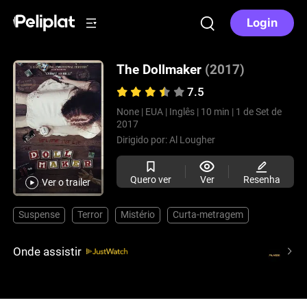
Login
The Dollmaker
(2017)
7.5
None |
EUA |
Inglês |
10 min |
1 de Set de
2017
Dirigido por:
Al Lougher
Quero ver
Ver
Resenha
Ver o trailer
Suspense
Terror
Mistério
Curta-metragem
Onde assistir