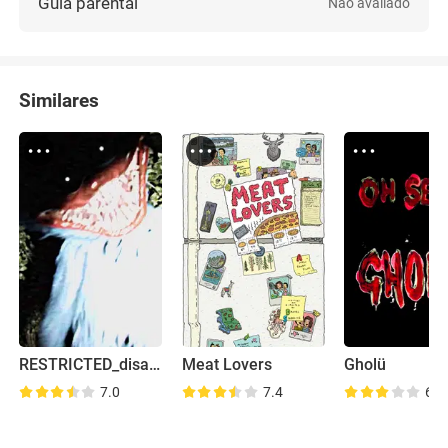
Guia parental
Não avaliado
Similares
RESTRICTED_disappearance_06-18-1992.mp4
Meat Lovers
Gholü
7.0
7.4
6.7