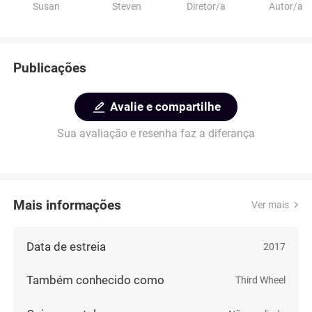
Susan
Steven
Diretor/a
Autor/a
Publicações
Avalie e compartilhe
Sua avaliação e resenha faz a diferança
Mais informações
Ver mais
Data de estreia
2017
Também conhecido como
Third Wheel