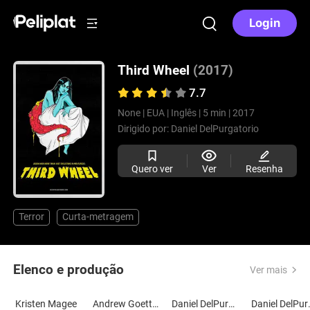
Login
Third Wheel
(2017)
7.7
None |
EUA |
Inglês |
5 min |
2017
Dirigido por:
Daniel DelPurgatorio
Quero ver
Ver
Resenha
Terror
Curta-metragem
Elenco e produção
Ver mais
Kristen Magee
Andrew Goetten
Daniel DelPurgatorio
Daniel