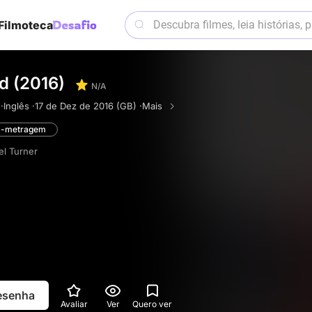
Filmoteca
d (2016)
N/A
·
Inglês ·
17 de Dez de 2016 (GB) ·
Mais
a-metragem
l Turner
resenha
Avaliar
Ver
Quero ver