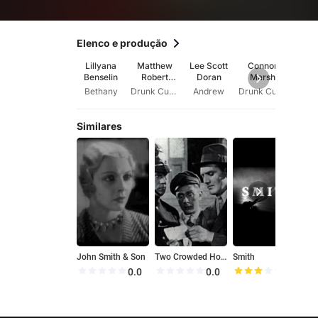
Elenco e produção
Lillyana
Matthew
Lee Scott
Connor
Cr
Benselin
Robert
Doran
Marsh
Ostr
Benselin
Bethany
Drunk Customer
Andrew
Drunk Customer
Da
Similares
John Smith & Son
Two Crowded Hours
Smith
0.0
0.0
5.7