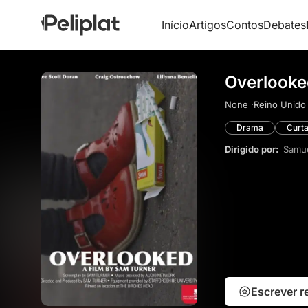
Início
Artigos
Contos
Debates
Overlooke
None ·
Reino Unido 
Drama
Curt
Dirigido por:
Samue
Escrever 