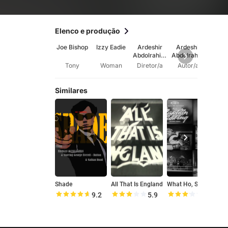
Elenco e produção
Joe Bishop
Izzy Eadie
Ardeshir
Ardeshir
Mic
Abdolrahim
Abdolrahim
Hus
i
i
Tony
Woman
Diretor/a
Autor/a
Aut
Similares
Shade
All That Is England
What Ho, She Bumps
S
9.2
5.9
6.4