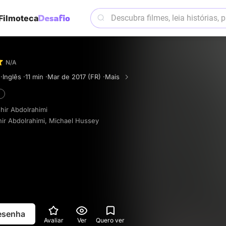
Filmoteca
N/A
·
Inglês ·
11 min ·
Mar de 2017 (FR) ·
Mais
hir Abdolrahimi
ir Abdolrahimi
,
Michael Hussey
resenha
Avaliar
Ver
Quero ver