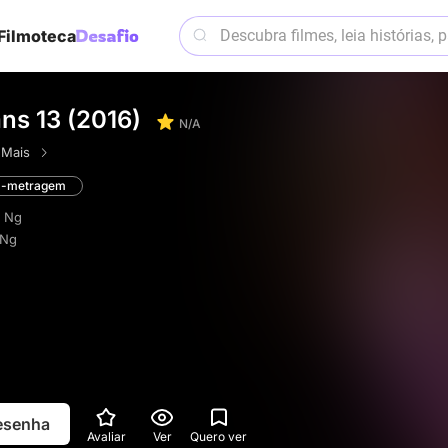
Filmoteca
ans 13 (2016)
N/A
·
Mais
a-metragem
e Ng
 Ng
resenha
Avaliar
Ver
Quero ver