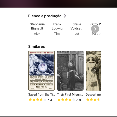
Elenco e produção
Stephanie
Frank
Steve
Kathy Wu
Appl
Bignault
Ludwig
Voldseth
Alex
Tim
Lot
Paltith
Dire
Similares
Saved from the Titanic
Their First Misunderstanding
Despertando de um Letargo
7.4
7.8
7.3