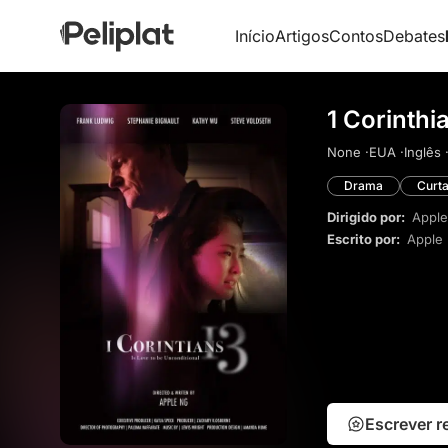
Início
Artigos
Contos
Debates
1 Corinthi
None ·
EUA ·
Inglês 
Drama
Curt
Dirigido por:
Appl
Escrito por:
Apple
Escrever 