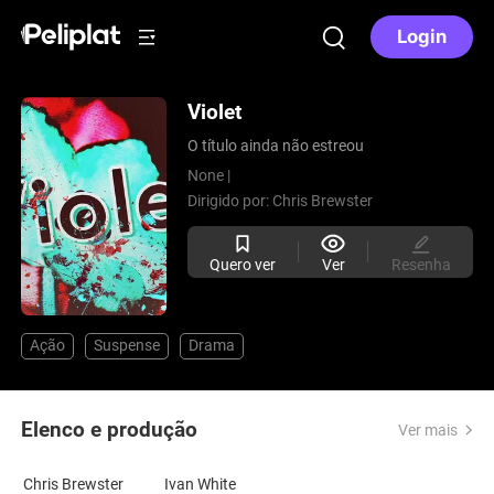
Login
Violet
O título ainda não estreou
None |
Dirigido por:
Chris Brewster
Quero ver
Ver
Resenha
Ação
Suspense
Drama
Elenco e produção
Ver mais
Chris Brewster
Ivan White