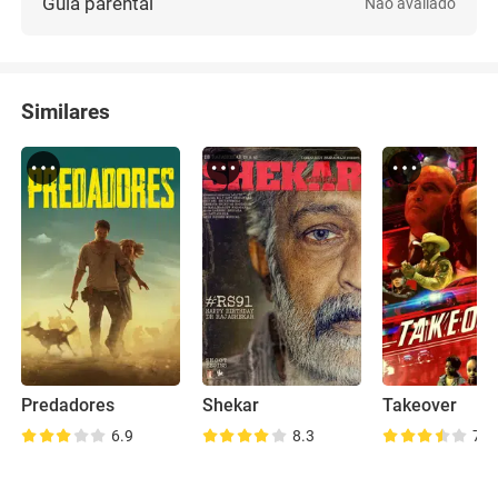
Guia parental
Não avaliado
Similares
Predadores
Shekar
Takeover
6.9
8.3
7.3