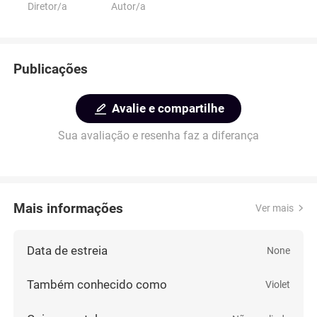
Diretor/a
Autor/a
Publicações
Avalie e compartilhe
Sua avaliação e resenha faz a diferança
Mais informações
Ver mais
Data de estreia
None
Também conhecido como
Violet