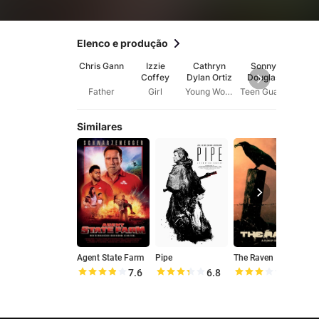
Elenco e produção
Chris Gann
Izzie
Cathryn
Sonny
Lexi
Coffey
Dylan Ortiz
Douglas
Jo
Father
Girl
Young Woman
Teen Guard
Dire
Similares
Agent State Farm
Pipe
The Raven
7.6
6.8
6.1