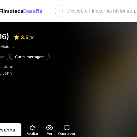
Filmoteca
16)
3.5
/10
·
Mais
nse
Curta-metragem
St. John
t. John
resenha
Avaliar
Ver
Quero ver