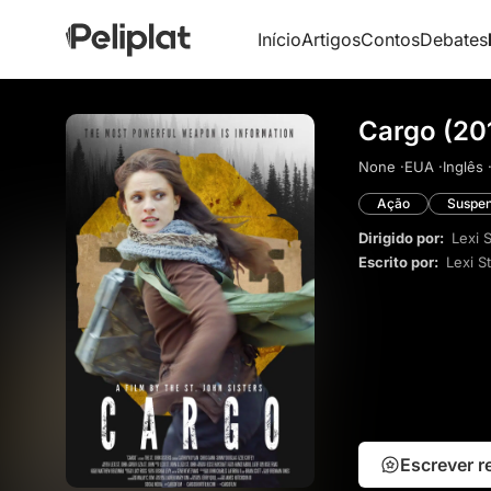
Início
Artigos
Contos
Debates
Cargo (20
None ·
EUA ·
Inglês 
Ação
Suspe
Dirigido por:
Lexi 
Escrito por:
Lexi S
Escrever 