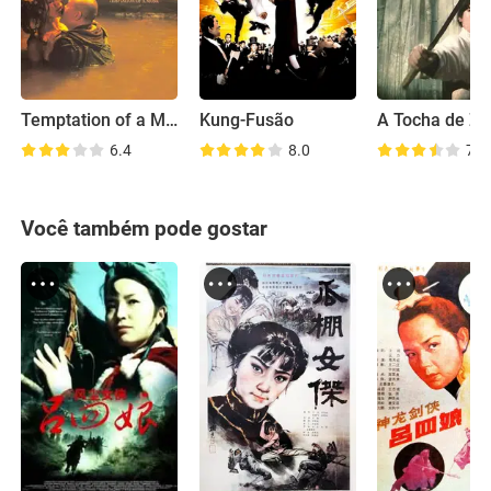
Temptation of a Monk
Kung-Fusão
A Tocha de Z
6.4
8.0
7.6
Você também pode gostar