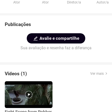
Ator
Ator
Diretor/a
Autor/a
Publicações
Avalie e compartilhe
Sua avaliação e resenha faz a diferança
Vídeos (1)
Ver mais
Fight Scene from Robber