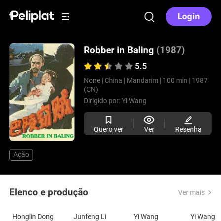
Login
Robber in Baling
(1987)
5.5
None |
China |
Mandarim |
100 min |
1987
(CN)
Dirigido por:
Yi Wang
Quero ver
Ver
Resenha
Ação
Elenco e produção
Ver mais
Honglin Dong
Junfeng Li
Yi Wang
Yi Wang