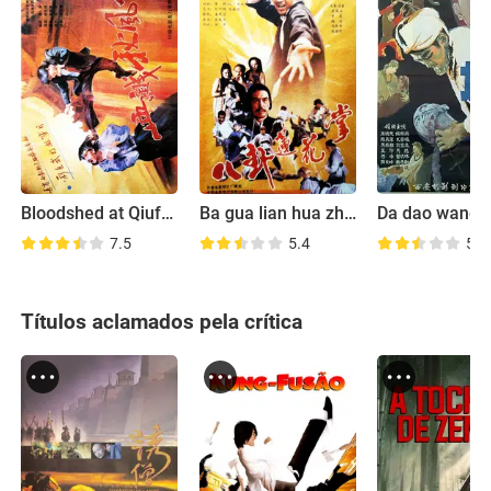
Bloodshed at Qiufeng Tower
Ba gua lian hua zhang
Da dao wang 
7.5
5.4
5.4
Títulos aclamados pela crítica