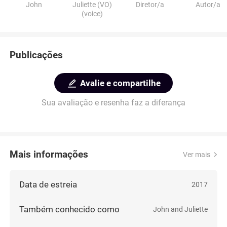
John
Juliette (VO)
Diretor/a
Autor/a
(voice)
Publicações
Avalie e compartilhe
Sua avaliação e resenha faz a diferança
Mais informações
Ver mais
Data de estreia
2017
Também conhecido como
John and Juliette