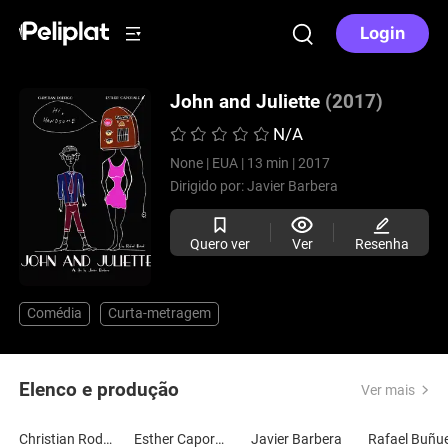
Login
John and Juliette
(2017)
N/A
None |
EUA |
13 min |
2017
Dirigido por:
Javier Barbera
Quero ver
Ver
Resenha
Comédia
Curta-metragem
Elenco e produção
Ver mais
Christian Rodrigo
Esther Caporale
Javier Barbera
Rafael Buñue