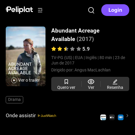
Login
Abundant Acreage
Available
(2017)
5.9
TV-PG (US) |
EUA |
Inglês |
80 min |
23 de
Jun de 2017
Dirigido por:
Angus MacLachlan
Ver o trailer
Quero ver
Ver
Resenha
Drama
Onde assistir