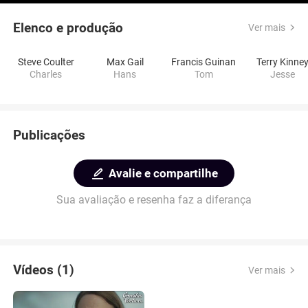
Elenco e produção
Ver mais
Steve Coulter
Max Gail
Francis Guinan
Terry Kinne
Charles
Hans
Tom
Jesse
Publicações
Avalie e compartilhe
Sua avaliação e resenha faz a diferança
Vídeos (1)
Ver mais