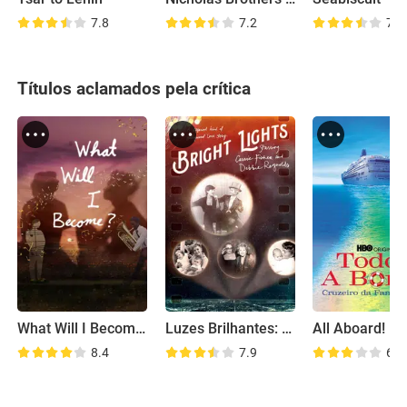
7.8
7.2
7.8
Títulos aclamados pela crítica
What Will I Become?
Luzes Brilhantes: Com Debbie Reynolds e Carrie Fisher
8.4
7.9
6.7