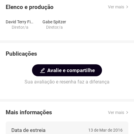
Elenco e produção
Ver mais
David Terry Fine
Gabe Spitzer
Diretor/a
Diretor/a
Publicações
Avalie e compartilhe
Sua avaliação e resenha faz a diferança
Mais informações
Ver mais
Data de estreia
13 de Mar de 2016