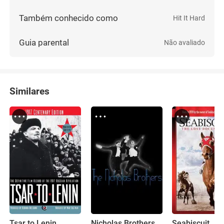
Também conhecido como
Hit It Hard
Guia parental
Não avaliado
Similares
Tsar to Lenin
Nicholas Brothers Family Home Movies
Seabiscuit