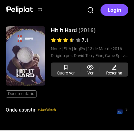
Login
Hit It Hard
(2016)
7.1
None |
EUA |
Inglês |
13 de Mar de 2016
Dirigido por:
David Terry Fine,
Gabe Spitzer
Quero ver
Ver
Resenha
Documentário
Onde assistir