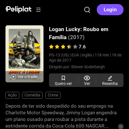
Login
Logan Lucky: Roubo em
Família
(2017)
7.6
PG-13 (US) |
EUA |
Inglês |
118 min |
18 de
Ago de 2017
Dirigido por:
Steven Soderbergh
Ver o trailer
Quero ver
Ver
Resenha
Ação
Comédia
Crime
Depois de ter sido despedido do seu emprego na
Charlotte Motor Speedway, Jimmy Logan engendra
um plano ousado para roubar a pista durante a
estridente corrida da Coca-Cola 600 NASCAR.