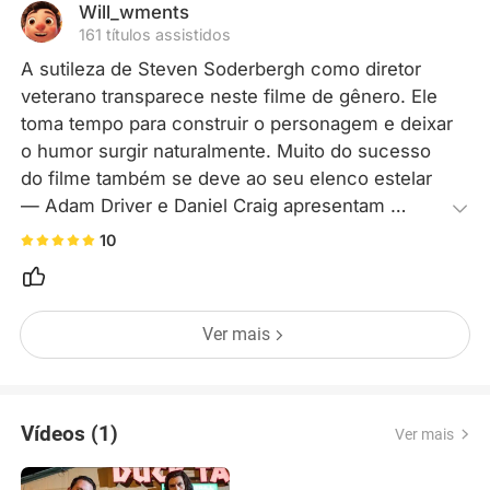
acordo. Um quer algo leve, o outro quer suspense.
Will_wments
Um quer novi
161 títulos assistidos
A sutileza de Steven Soderbergh como diretor 
veterano transparece neste filme de gênero. Ele 
toma tempo para construir o personagem e deixar 
o humor surgir naturalmente. Muito do sucesso 
do filme também se deve ao seu elenco estelar 
— Adam Driver e Daniel Craig apresentam 
atuações de destaque.
10
Ver mais
Vídeos (1)
Ver mais