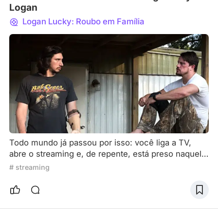
Logan
Logan Lucky: Roubo em Família
Todo mundo já passou por isso: você liga a TV,
abre o streaming e, de repente, está preso naquele
limbo de rolar infinitamente o catálogo sem
# streaming
conseguir decidir o que assistir. No meu caso, isso
costuma virar uma pequena batalha doméstica. Eu
e minha esposa ficamos discutindo por minutos —
às vezes quase meia hora — tentando chegar a um