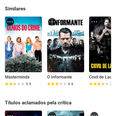
Similares
Masterminds
O Informante
Covil de Ladr
5.9
6.9
7.1
Títulos aclamados pela crítica