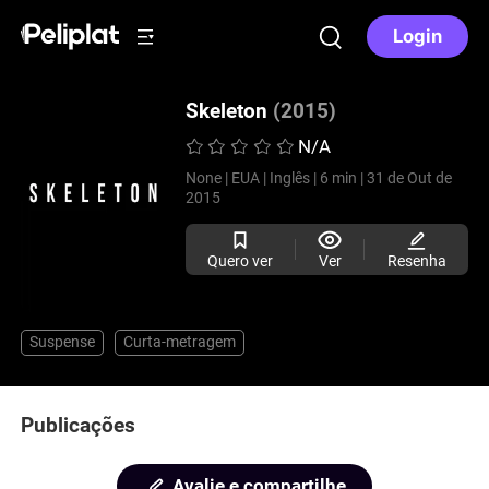
Login
Skeleton
(2015)
N/A
None |
EUA |
Inglês |
6 min |
31 de Out de
2015
Quero ver
Ver
Resenha
Suspense
Curta-metragem
Publicações
Avalie e compartilhe