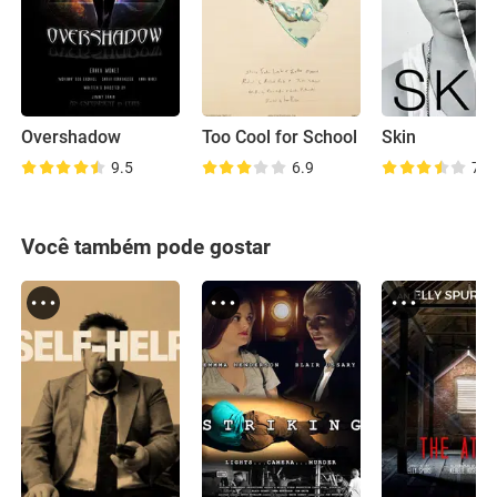
Overshadow
Too Cool for School
Skin
9.5
6.9
7.1
Você também pode gostar