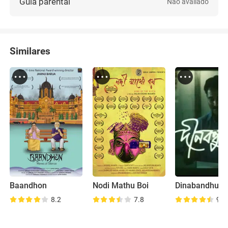
Guia parental
Não avaliado
Similares
Baandhon
Nodi Mathu Boi
Dinabandhu
8.2
7.8
9.3