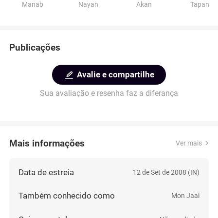
Manab
Nayan
Akan
Tapan
Publicações
Avalie e compartilhe
Sua avaliação e resenha faz a diferança
Mais informações
Ver mais
Data de estreia
12 de Set de 2008 (IN)
Também conhecido como
Mon Jaai