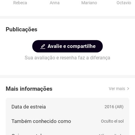
Rebeca
Anna
Mariano
Octavio
Publicações
Avalie e compartilhe
Sua avaliação e resenha faz a diferança
Mais informações
Ver mais
Data de estreia
2016 (AR)
Também conhecido como
Oculto el sol