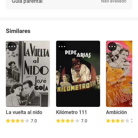
Guia parental
Não avaliado
Similares
La vuelta al nido
Kilómetro 111
Ambición
7.0
7.0
7.1