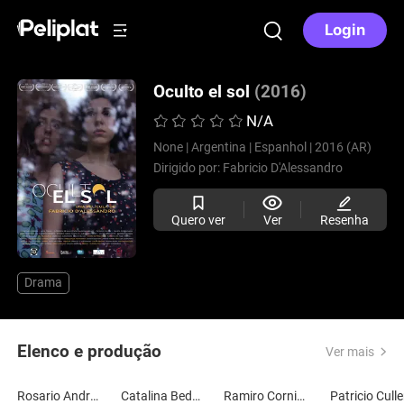
Login
Oculto el sol
(2016)
N/A
None |
Argentina |
Espanhol |
2016 (AR)
Dirigido por:
Fabricio D'Alessandro
Quero ver
Ver
Resenha
Drama
Elenco e produção
Ver mais
Rosario Andrea
Catalina Bedacarratz
Ramiro Cornidez
Patricio Cull