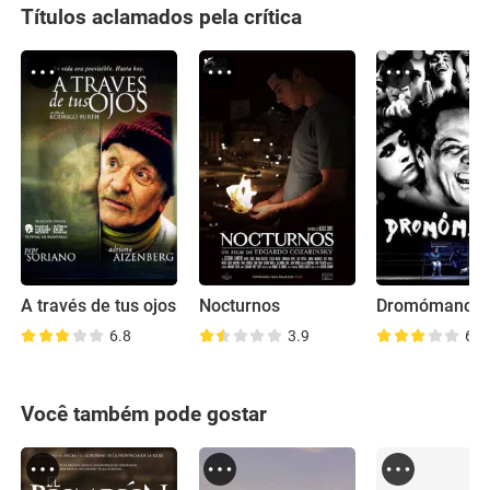
Títulos aclamados pela crítica
A través de tus ojos
Nocturnos
Dromómanos
6.8
3.9
6.1
Você também pode gostar