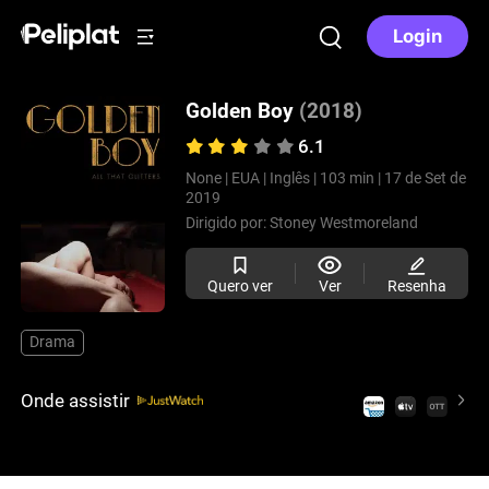
Login
Golden Boy
(2018)
6.1
None |
EUA |
Inglês |
103 min |
17 de Set de
2019
Dirigido por:
Stoney Westmoreland
Quero ver
Ver
Resenha
Drama
Onde assistir