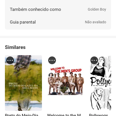
Também conhecido como
Golden Boy
Guia parental
Não avaliado
Similares
Preto do Meio-Dia Azul da Meia-Noite
Welcome to the Men's Group
Pollywogs