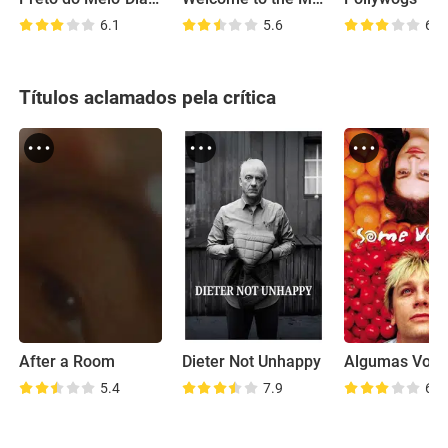
6.1
5.6
6.0
Títulos aclamados pela crítica
After a Room
Dieter Not Unhappy
Algumas Voze
5.4
7.9
6.6