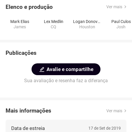
Elenco e produção
Ver mais
Mark Elias
Lex Medlin
Logan Donovan
Paul Culos
James
CQ
Houston
Josh
Publicações
Avalie e compartilhe
Sua avaliação e resenha faz a diferança
Mais informações
Ver mais
Data de estreia
17 de Set de 2019