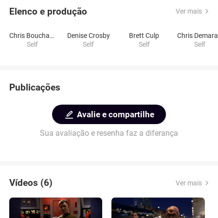
Elenco e produção
Ver mais
Chris Bouchard
Denise Crosby
Brett Culp
Chris Demara
Self
Self
Self
Self
Publicações
Avalie e compartilhe
Sua avaliação e resenha faz a diferança
Vídeos (6)
Ver mais