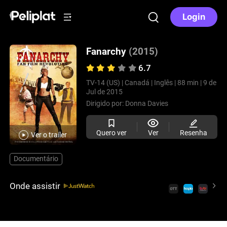
Login
Fanarchy
(2015)
6.7
TV-14 (US) |
Canadá |
Inglês |
88 min |
9 de
Jul de 2015
Dirigido por:
Donna Davies
Quero ver
Ver
Resenha
Ver o trailer
Documentário
Onde assistir