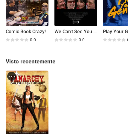
Comic Book Crazy!
We Can't See You Beating Us
Play Your Gen
0.0
0.0
0.0
Visto recentemente