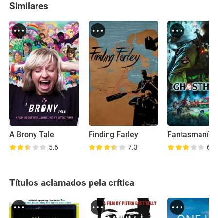
Similares
A Brony Tale
Finding Farley
Fantasmaníac
5.6
7.3
6.0
Títulos aclamados pela crítica