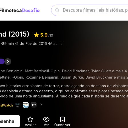
Filmoteca
d (2015)
5.9
/10
 ·
89 min ·
5 de Fev de 2016 ·
Mais
ne Benjamin
,
Matt Bettinelli-Olpin
,
David Bruckner
,
Tyler Gillett
e mais 4
ttinelli-Olpin
,
Roxanne Benjamin
,
Susan Burke
,
David Bruckner
e mais 
desolada estrada no deserto, o grupo confronta seus piores pesadelo
ongo de uma noite angustiante. À medida que cada história se desenrola,
ros e interconectados que se escondem nas sombras, proporcionando u
adora pelas reviravoltas da psique humana nesse trecho sinistro da est
resenha
Avaliar
Ver
Quero ver