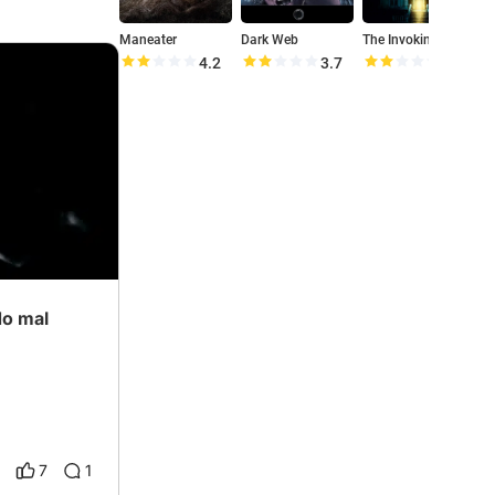
Maneater
Dark Web
The Invoking: Paranormal Dimensions
4.2
3.7
4.2
do mal
7
1