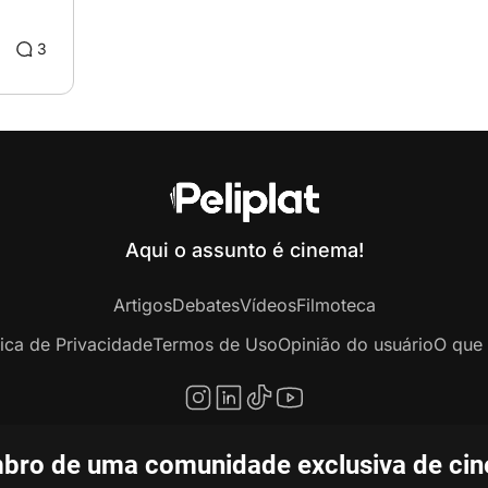
3
Aqui o assunto é cinema!
Artigos
Debates
Vídeos
Filmoteca
tica de Privacidade
Termos de Uso
Opinião do usuário
O que 
bro de uma comunidade exclusiva de ciné
opyright © 2020-2026 Peliplat Technology Co., Ltd. Todos os direitos reservado