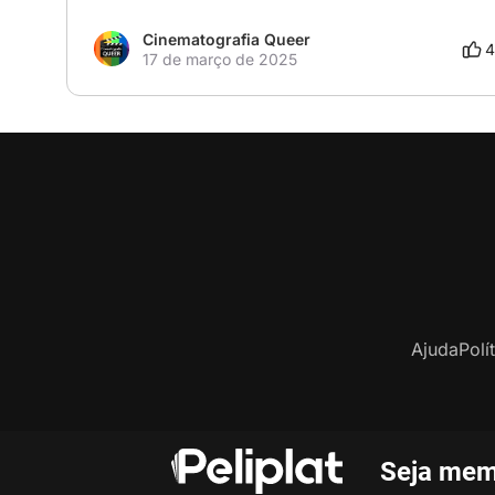
Cinematografia Queer
4
17 de março de 2025
Ajuda
Polí
Seja mem
C