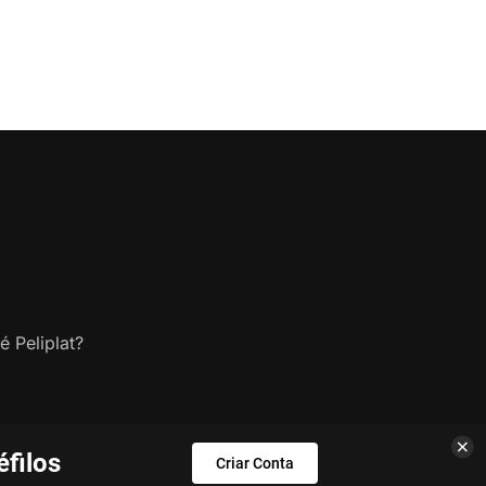
é Peliplat?
filos
Criar Conta
s.