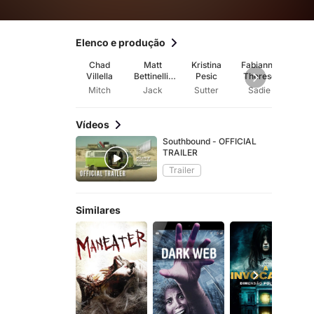
Elenco e produção
Chad
Matt
Kristina
Fabianne
Nath
Villella
Bettinelli-
Pesic
Therese
Lo
Olpin
Mitch
Jack
Sutter
Sadie
K
Vídeos
Southbound - OFFICIAL
TRAILER
Trailer
Similares