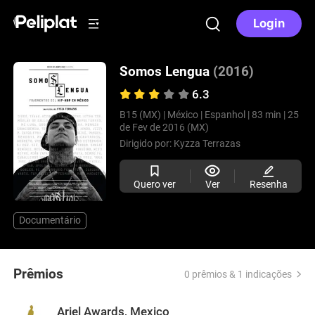
Login
Somos Lengua
(2016)
6.3
B15 (MX) |
México |
Espanhol |
83 min |
25
de Fev de 2016 (MX)
Dirigido por:
Kyzza Terrazas
Quero ver
Ver
Resenha
Documentário
Prêmios
0 prêmios & 1 indicações
Ariel Awards, Mexico