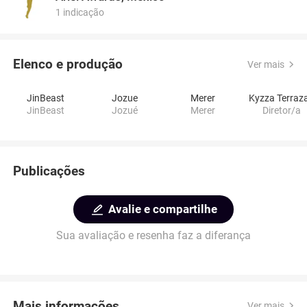
1 indicação
Elenco e produção
Ver mais
JinBeast
Jozue
Merer
Kyzza Terraz
JinBeast
Jozué
Merer
Diretor/a
Publicações
Avalie e compartilhe
Sua avaliação e resenha faz a diferança
Mais informações
Ver mais