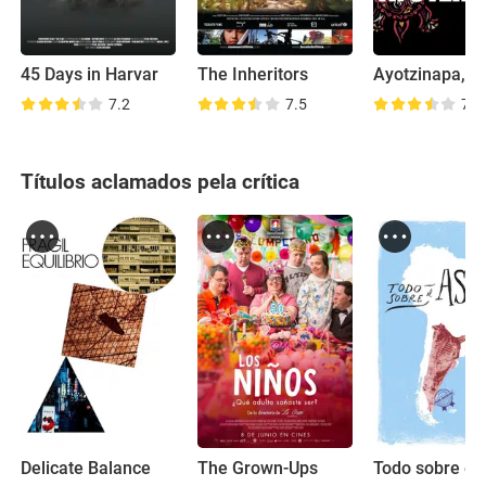
45 Days in Harvar
The Inheritors
7.2
7.5
7.4
Títulos aclamados pela crítica
Delicate Balance
The Grown-Ups