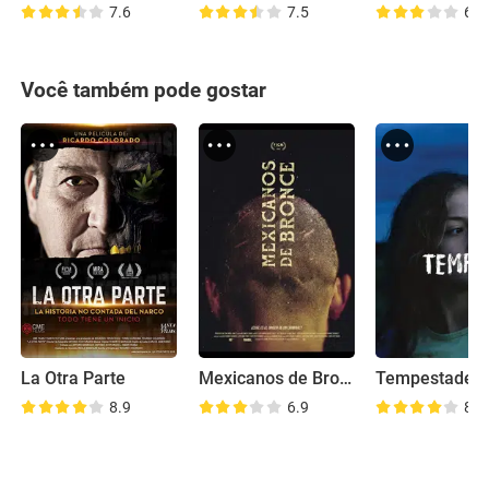
7.6
7.5
6.5
Você também pode gostar
La Otra Parte
Mexicanos de Bronce
Tempestade
8.9
6.9
8.3