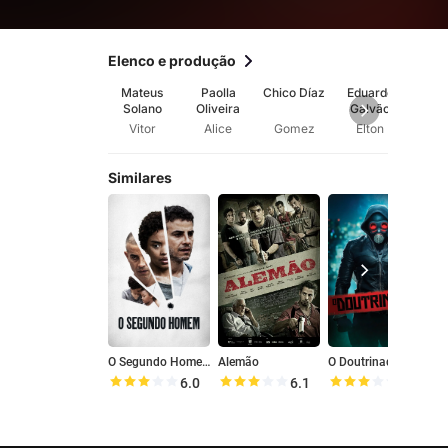
Elenco e produção
Mateus
Paolla
Chico Díaz
Eduardo
Sacha
Solano
Oliveira
Galvão
Vitor
Alice
Gomez
Elton
Hu
Similares
O Segundo Homem
Alemão
O Doutrinador
6.0
6.1
6.2