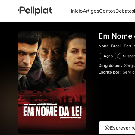
Início
Artigos
Contos
Debates
Em Nome d
None ·
Brasil ·
Portu
Ação
Suspe
Dirigido por:
Sergi
Escrito por:
Sergi
Escrever 