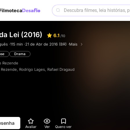
Filmoteca
a Lei (2016)
6.1
/10
guês ·
115 min ·
21 de Abr de 2016 (BR) ·
Mais
nse
Drama
o Rezende
o Rezende
,
Rodrigo Lages
,
Rafael Dragaud
resenha
Avaliar
Ver
Quero ver