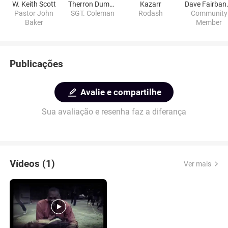
W. Keith Scott
Therron Dumas
Kazarr
Dave
Pastor John
SGT. Coleman
Rodash
Community
Baker
Member
Publicações
Avalie e compartilhe
Sua avaliação e resenha faz a diferança
Vídeos (1)
Ver mais