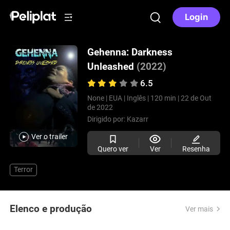
Login
Gehenna: Darkness
Unleashed
(2022)
6.5
None |
EUA |
Inglês |
120 min |
22 de Out
de 2022
Dirigido por:
Kazarr
Ver o trailer
Quero ver
Ver
Resenha
Terror
Elenco e produção
Ver mais