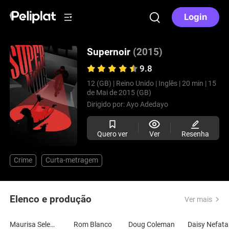
Login
Supernoir
(2015)
9.8
12 (GB) |
Reino Unido |
Inglês |
20 min |
15
de Mai de 2015 (GB)
Dirigido por:
Ayo Adedayo
Quero ver
Ver
Resenha
Crime
Curta-metragem
Elenco e produção
Ver mais
Maurisa Selene Coleman
Rom Blanco
Doug Coleman
Daisy Nefata