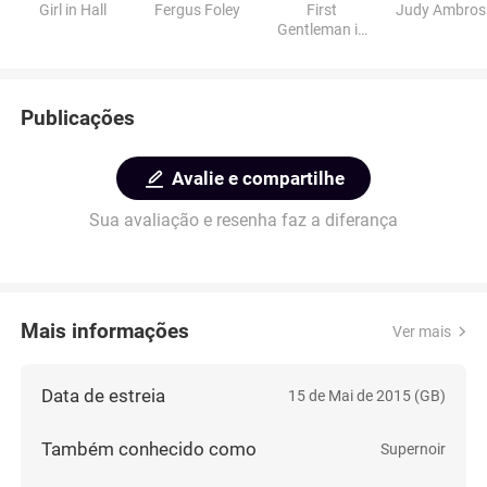
Girl in Hall
Fergus Foley
First
Judy Ambros
Gentleman in
Den
Publicações
Avalie e compartilhe
Sua avaliação e resenha faz a diferança
Mais informações
Ver mais
Data de estreia
15 de Mai de 2015 (GB)
Também conhecido como
Supernoir