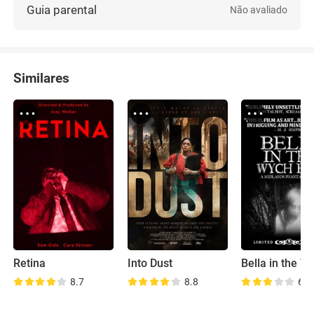
Guia parental
Não avaliado
Similares
Retina
Into Dust
8.7
8.8
6.4