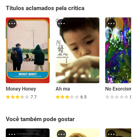
Títulos aclamados pela crítica
Money Honey
Ah ma
No Exorcism F
7.7
6.5
0.0
Você também pode gostar