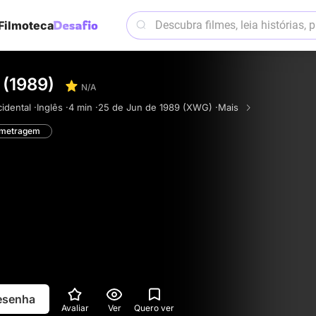
Filmoteca
 (1989)
N/A
dental ·
Inglês ·
4 min ·
25 de Jun de 1989 (XWG) ·
Mais
-metragem
resenha
Avaliar
Ver
Quero ver