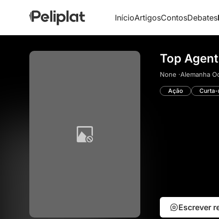
Início
Artigos
Contos
Debates
Top Agent
None ·
Alemanha Oci
Ação
Curta
Escrever 