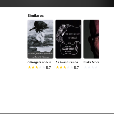
Similares
O Resgate no Ninho da Águia
As Aventuras de Dollie
Blake Moore
A
5.7
5.7
0.0