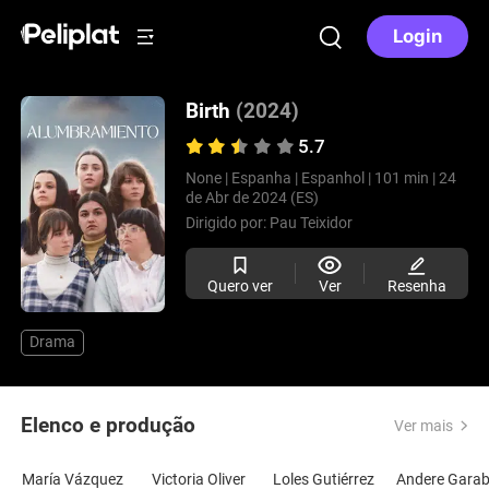
Login
Birth
(2024)
5.7
None |
Espanha |
Espanhol |
101 min |
24
de Abr de 2024 (ES)
Dirigido por:
Pau Teixidor
Quero ver
Ver
Resenha
Drama
Elenco e produção
Ver mais
María Vázquez
Victoria Oliver
Loles Gutiérrez