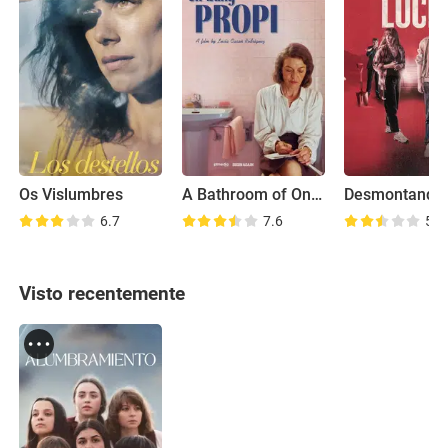
Os Vislumbres
A Bathroom of One's Own
6.7
7.6
5.2
Visto recentemente