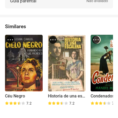
Guia parental
Não avaliado
Similares
Céu Negro
Historia de una escalera
7.2
7.2
7.1