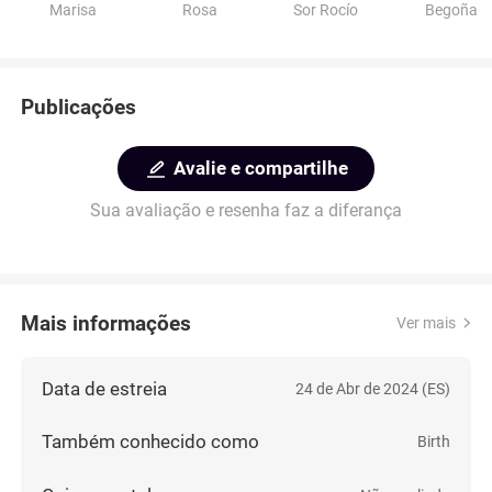
Marisa
Rosa
Sor Rocío
Begoña
Publicações
Avalie e compartilhe
Sua avaliação e resenha faz a diferança
Mais informações
Ver mais
Data de estreia
24 de Abr de 2024 (ES)
Também conhecido como
Birth