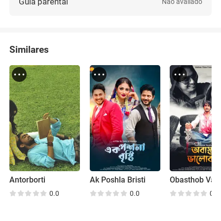
Guia parental
Não avaliado
Similares
Antorborti
Ak Poshla Bristi
0.0
0.0
0.0