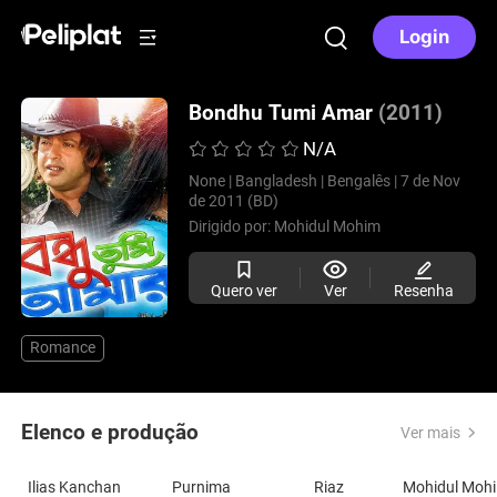
Login
Bondhu Tumi Amar
(2011)
N/A
None |
Bangladesh |
Bengalês |
7 de Nov
de 2011 (BD)
Dirigido por:
Mohidul Mohim
Quero ver
Ver
Resenha
Romance
Elenco e produção
Ver mais
Ilias Kanchan
Purnima
Riaz
M