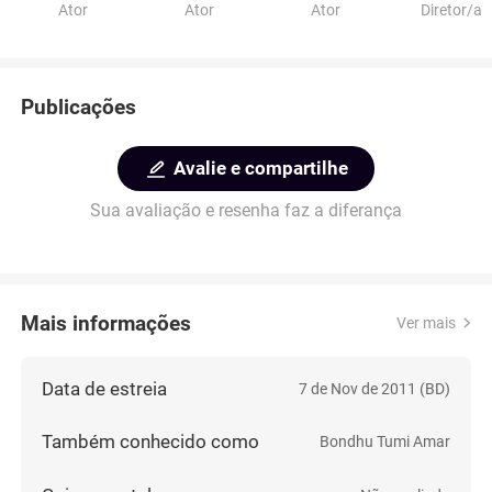
Ator
Ator
Ator
Diretor/a
Publicações
Avalie e compartilhe
Sua avaliação e resenha faz a diferança
Mais informações
Ver mais
Data de estreia
7 de Nov de 2011 (BD)
Também conhecido como
Bondhu Tumi Amar