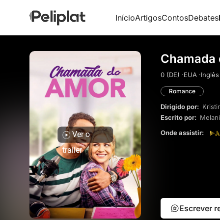
Início
Artigos
Contos
Debates
Chamada 
0 (DE) ·
EUA ·
Inglês
Romance
Dirigido por:
Krist
Escrito por:
Melani
Onde assistir:
Ver o
trailer
Escrever 