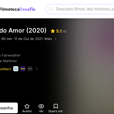
Filmoteca
do Amor (2020)
5.1
/10
 ·
90 min ·
17 de Out de 2021 ·
Mais
in Fairweather
e Martinez
resenha
Avaliar
Ver
Quero ver