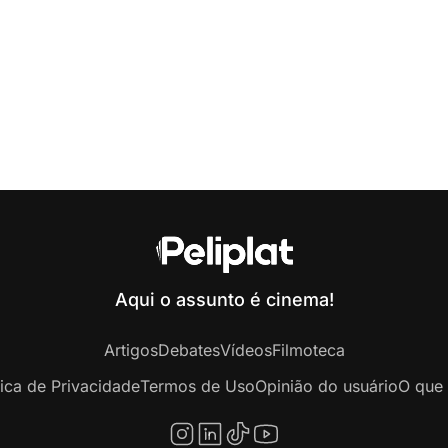
Aqui o assunto é cinema!
Artigos
Debates
Vídeos
Filmoteca
tica de Privacidade
Termos de Uso
Opinião do usuário
O que 