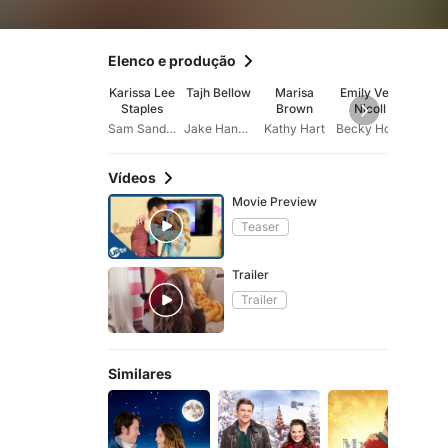
Elenco e produção
Karissa Lee
Tajh Bellow
Marisa
Emily Vere
Maahr
Staples
Brown
Nicoll
Sam Sanders
Jake Hanson
Kathy Hart
Becky Holland
Gr
Vídeos
Movie Preview
Teaser
Trailer
Trailer
Similares