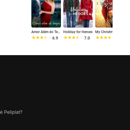
Amor Além do Tempo
Holiday for Heroes
My Christmas Guide
6.9
7.0
7.2
é Peliplat?