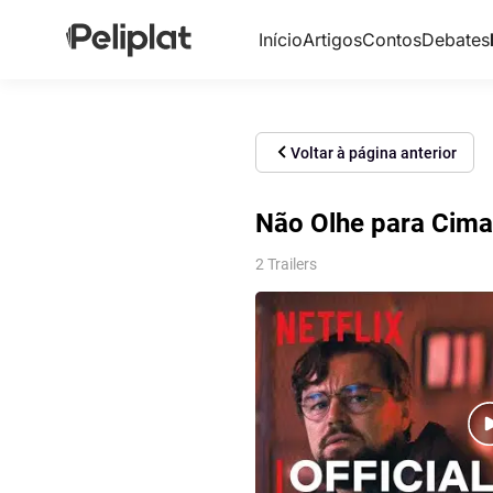
Início
Artigos
Contos
Debates
Voltar à página anterior
Não Olhe para Cima
2 Trailers