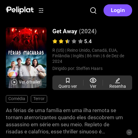
Login
Get Away
(2024)
5.4
R (US) |
Reino Unido, Canadá, EUA,
Finlândia |
Inglês |
86 min |
6 de Dez de
2024
Dirigido por:
Steffen Haars
Ver o trailer
Quero ver
Ver
Resenha
Comédia
Terror
As férias de uma família em uma ilha remota se
tornam aterrorizantes quando eles descobrem um
assassino em série em seu meio. Repleto de
risadas e calafrios, esse thriller sinuoso é