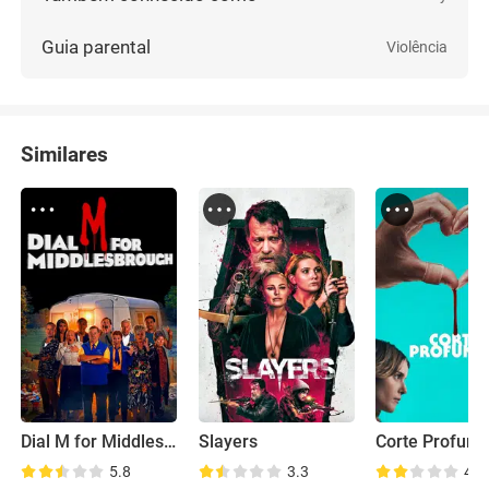
Guia parental
Violência
Similares
Dial M for Middlesbrough
Slayers
Corte Profund
5.8
3.3
4.5