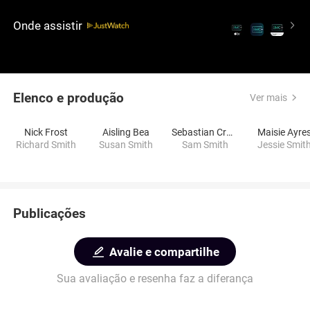
imperdível, misturando habilmente comédia e
terror.
Onde assistir
Elenco e produção
Ver mais
Nick Frost
Aisling Bea
Sebastian Croft
Maisie Ayre
Richard Smith
Susan Smith
Sam Smith
Jessie Smit
Publicações
Avalie e compartilhe
Sua avaliação e resenha faz a diferança