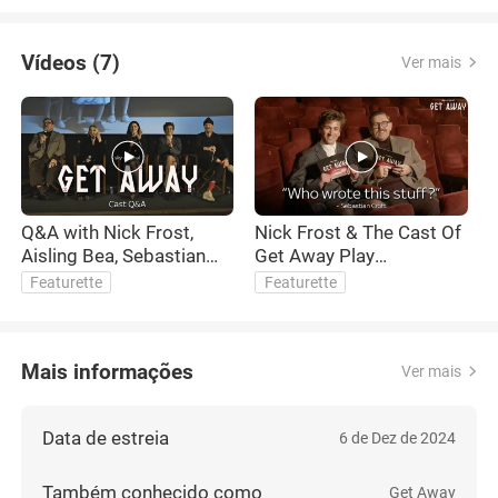
Vídeos (7)
Ver mais
Q&A with Nick Frost,
Nick Frost & The Cast Of
A
Aisling Bea, Sebastian
Get Away Play
Croft & Maisie Ayres
Remembering Your Lines
Featurette
Featurette
Mais informações
Ver mais
Data de estreia
6 de Dez de 2024
Também conhecido como
Get Away