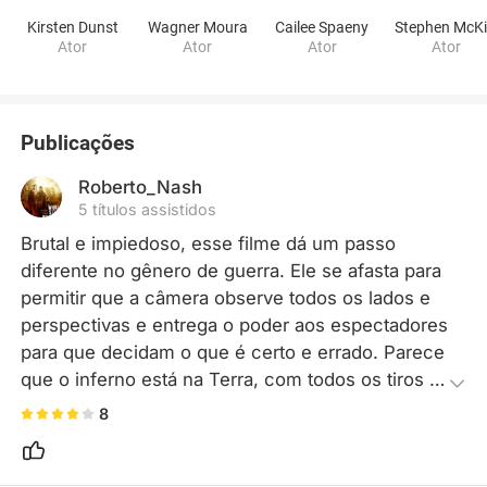
Kirsten Dunst
Wagner Moura
Cailee Spaeny
Ator
Ator
Ator
Ator
Publicações
Roberto_Nash
5 títulos assistidos
Brutal e impiedoso, esse filme dá um passo 
diferente no gênero de guerra. Ele se afasta para 
permitir que a câmera observe todos os lados e 
perspectivas e entrega o poder aos espectadores 
para que decidam o que é certo e errado. Parece 
que o inferno está na Terra, com todos os tiros e 
explosões acontecendo sem parar. @ IMAX
8