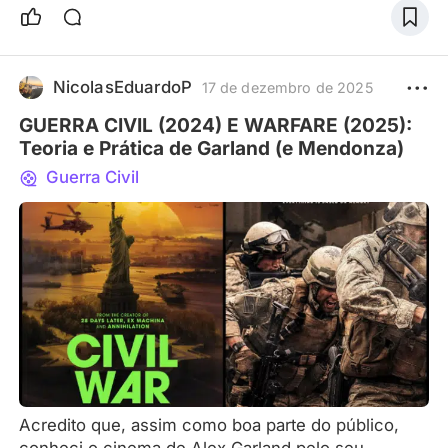
sobre um conflito militar, e isso, juntamente com os
acontecimentos que aconteceram nos últimos
meses, levaram-me a pensar profundamente nas
implicações da guerra. Continue firme na minha
NicolasEduardoP
17 de dezembro de 2025
crença de que Bar
GUERRA CIVIL (2024) E WARFARE (2025):
Teoria e Prática de Garland (e Mendonza)
Guerra Civil
Acredito que, assim como boa parte do público,