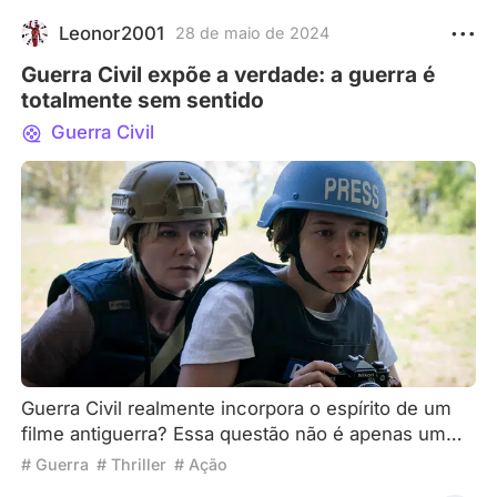
Leonor2001
28 de maio de 2024
Guerra Civil expõe a verdade: a guerra é
totalmente sem sentido
Guerra Civil
Guerra Civil realmente incorpora o espírito de um
filme antiguerra? Essa questão não é apenas um
pensamento passageiro que me ocorreu após ver o
# Guerra
# Thriller
# Ação
filme. Guerra Civil, pela sua própria natureza, é