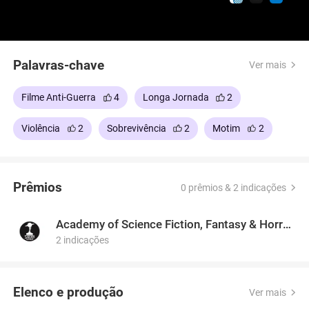
Wagner Moura e Kirsten Dunst, nesta guerra civil, o
primeiro disparo pode ser de uma câmera.
Palavras-chave
Ver mais
Filme Anti-Guerra
4
Longa Jornada
2
Violência
2
Sobrevivência
2
Motim
2
Prêmios
0 prêmios & 2 indicações
Academy of Science Fiction, Fantasy & Horror Films, USA
2 indicações
Elenco e produção
Ver mais