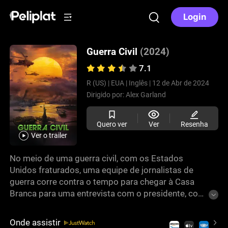
Login
Guerra Civil
(2024)
7.1
R (US) |
EUA |
Inglês |
12 de Abr de 2024
Dirigido por:
Alex Garland
Quero ver
Ver
Resenha
Ver o trailer
No meio de uma guerra civil, com os Estados
Unidos fraturados, uma equipe de jornalistas de
guerra corre contra o tempo para chegar à Casa
Branca para uma entrevista com o presidente, com
a esperança de descobrir uma verdade que pode
alterar o destino da nação. Protagonizado por
Onde assistir