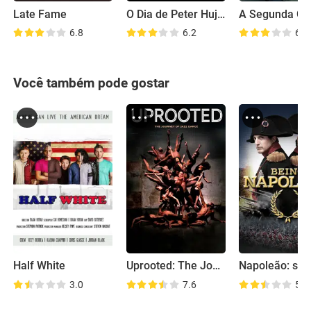
Late Fame
O Dia de Peter Hujar
6.8
6.2
6.6
Você também pode gostar
Half White
Uprooted: The Journey of Jazz Dance
3.0
7.6
5.4