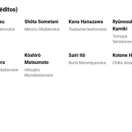
éditos)
su
Shôta Sometani
Kana Hanazawa
Ryûnosu
Kamiki
atovoice
Minoru Okabevoice
Tsubame Iwatovoice
Tomoya
Serizawav
Kôshirô
Sairi Itô
Kotone 
ra
Matsumoto
Rumi Ninomiyavoice
Chika Ama
katavoice
Hitsujiro
Munakatavoice