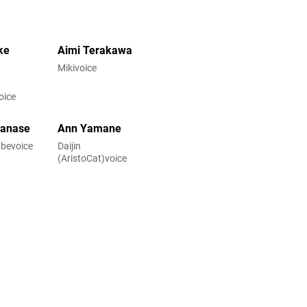
ke
Aimi Terakawa
Mikivoice
oice
Hanase
Ann Yamane
bevoice
Daijin
(AristoCat)voice