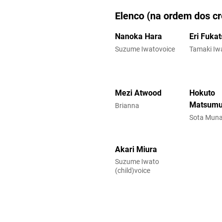
Elenco (na ordem dos cr
Nanoka Hara
Eri Fukat
Suzume Iwatovoice
Tamaki Iw
Mezi Atwood
Hokuto
Matsumu
Brianna
Sota Muna
Akari Miura
Suzume Iwato
(child)voice