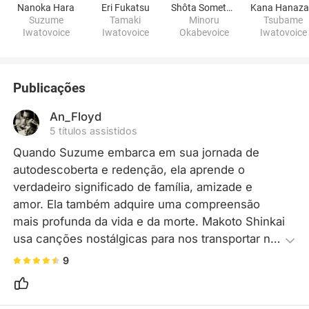
Nanoka Hara
Eri Fukatsu
Shôta Sometani
Suzume
Tamaki
Minoru
Tsubame
Iwatovoice
Iwatovoice
Okabevoice
Iwatovoice
Publicações
An_Floyd
5 títulos assistidos
Quando Suzume embarca em sua jornada de 
autodescoberta e redenção, ela aprende o 
verdadeiro significado de família, amizade e 
amor. Ela também adquire uma compreensão 
mais profunda da vida e da morte. Makoto Shinkai 
usa canções nostálgicas para nos transportar no 
tempo, permitindo que o eu do presente conforte 
9
o eu do passado e encontre um futuro melhor.