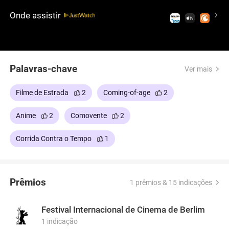
desastres no Japão. Com Souta, parte para fechar
Onde assistir
todas as portas antes que a catástrofe aconteça.
Palavras-chave
Ver mais
Filme de Estrada
2
Coming-of-age
2
Anime
2
Comovente
2
Corrida Contra o Tempo
1
Prêmios
1 prêmios & 15 indicações
Festival Internacional de Cinema de Berlim
1 indicação