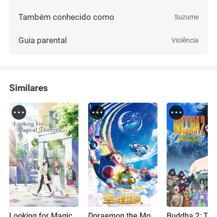
Também conhecido como
Suzume
Guia parental
Violência
Similares
Looking for Magical DoReMi
Doraemon the Movie: Nobita's Sky Utopia