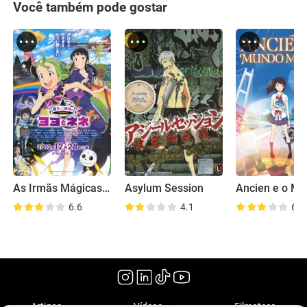
Você também pode gostar
As Irmãs Mágicas Yoyo & Nene
Asylum Session
6.6
4.1
6.2
(2022)
Artigos
Vídeos
Filmoteca