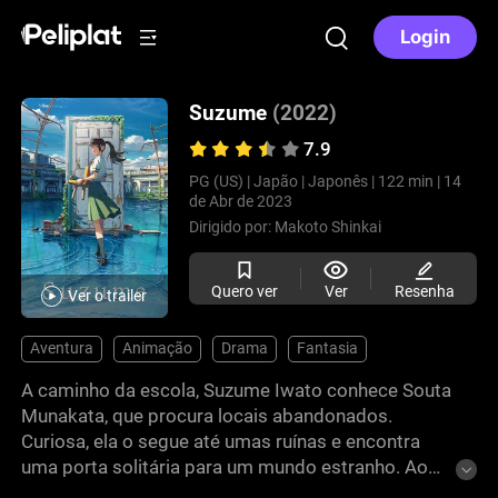
Login
Suzume
(2022)
7.9
PG (US) |
Japão |
Japonês |
122 min |
14
de Abr de 2023
Dirigido por:
Makoto Shinkai
Quero ver
Ver
Resenha
Ver o trailer
Aventura
Animação
Drama
Fantasia
A caminho da escola, Suzume Iwato conhece Souta
Munakata, que procura locais abandonados.
Curiosa, ela o segue até umas ruínas e encontra
uma porta solitária para um mundo estranho. Ao
liberar acidentalmente sua “keystone”, desencadeia