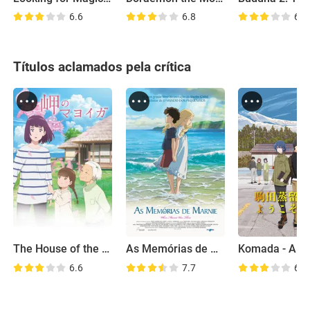
6.6
6.8
6.3
Títulos aclamados pela crítica
The House of the Lost on the Cape
As Memórias de Marnie
6.6
7.7
6.5