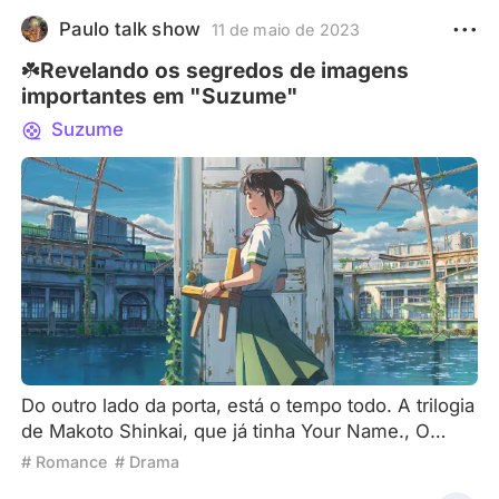
Paulo talk show
11 de maio de 2023
☘️Revelando os segredos de imagens
importantes em "Suzume"
Suzume
Do outro lado da porta, está o tempo todo. A trilogia
de Makoto Shinkai, que já tinha Your Name., O
Tempo com Você, terminou com Suzume. A
# Romance
# Drama
história retrata o encontro de Suzume com Sōta,