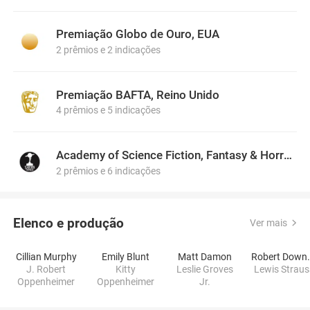
Premiação Globo de Ouro, EUA
2 prêmios e 2 indicações
Premiação BAFTA, Reino Unido
4 prêmios e 5 indicações
Academy of Science Fiction, Fantasy & Horror Films, USA
2 prêmios e 6 indicações
Elenco e produção
Ver mais
Cillian Murphy
Emily Blunt
Matt Damon
Robert 
J. Robert
Kitty
Leslie Groves
Lewis Straus
Oppenheimer
Oppenheimer
Jr.