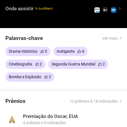
política por seus laços passados. Enquanto o
Onde assistir
mundo enfrenta o poder de se destruir,
Oppenheimer é deposto pela própria nação que ele
serviu.
Palavras-chave
Ver mais
Drama Histórico
5
Instigante
4
Cinebiografia
2
Segunda Guerra Mundial
2
Bomba e Explosão
2
Prêmios
12 prêmios & 18 indicações
Premiação do Oscar, EUA
4 prêmios e 5 indicações