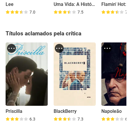
Lee
Uma Vida: A História de Nicholas Winton
7.0
7.5
7.1
Títulos aclamados pela crítica
Priscilla
BlackBerry
Napoleão
6.3
7.3
6.3