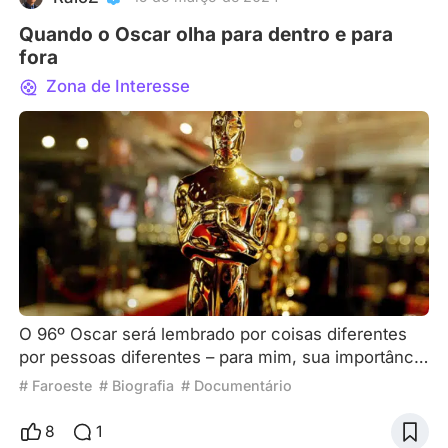
toda a que
Quando o Oscar olha para dentro e para
fora
Zona de Interesse
O 96º Oscar será lembrado por coisas diferentes
por pessoas diferentes – para mim, sua importância
está no regresso ao posicionamento tradicional que
# Faroeste
# Biografia
# Documentário
equilibra arte e dinheiro. Ao contrário dos elogios
concedidos por festivais de cinema de prestígio, o
8
1