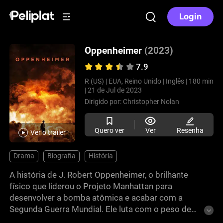
Login
Oppenheimer
(2023)
7.9
R (US) |
EUA, Reino Unido |
Inglês |
180 min
|
21 de Jul de 2023
Dirigido por:
Christopher Nolan
Quero ver
Ver
Resenha
Ver o trailer
Drama
Biografia
História
A história de J. Robert Oppenheimer, o brilhante
físico que liderou o Projeto Manhattan para
desenvolver a bomba atômica e acabar com a
Segunda Guerra Mundial. Ele luta com o peso de
sua criação, apenas para enfrentar perseguição