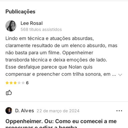
Publicações
Lee Rosal
568 títulos assistidos
Lindo em técnica e atuações absurdas, 
claramente resultado de um elenco absurdo, mas 
não basta para um filme. Oppenheimer 
transborda técnica e deixa emoções de lado. 
Esse desfalque parece que Nolan quis 
compensar e preencher com trilha sonora, em 
determinado momento em diante era tudo clímax, 
6
o prelúdio de algo que nunca chegava ou já tinha 
passado antes do som. Entendo a grandeza e 
complexidade do assunto, é assunto de grande 
importância tanto para interessados em ciência 
D. Alves
22 de março de 2024
quanto para quem não sabe muito a respeito, mas 
Oppenheimer. Ou: Como eu comecei a me
aí entra a formula do diretor, o excesso de 
preocupar e odiar a bomba