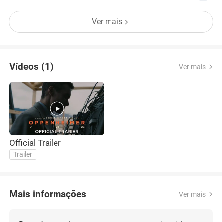
resultado do Oscar vem da votação de um número
impressionante de 10 mil pessoas – isso representa
Ver mais
algo que uma dúzia de jurados exigentes não
conse
Vídeos (1)
Ver mais
Official Trailer
Trailer
Mais informações
Ver mais