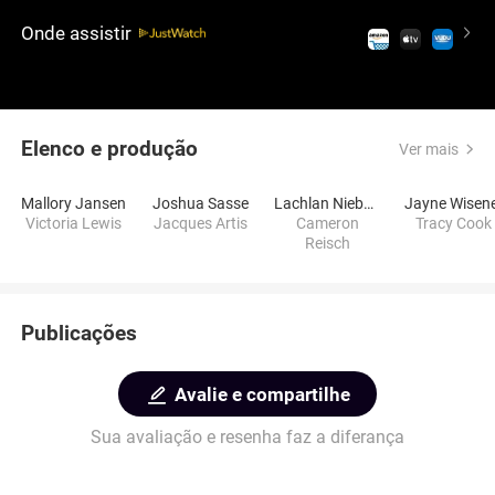
correspondência da infância na França. Essa
Onde assistir
comédia romântica fofa, marcada por sua narrativa
encantadora e performances encantadoras,
promete um tempo agradável repleto de risadas,
amor e o cenário encantador de Paris.
Elenco e produção
Ver mais
Mallory Jansen
Joshua Sasse
Lachlan Nieboer
Jayne Wisen
Victoria Lewis
Jacques Artis
Cameron
Tracy Cook
Reisch
Publicações
Avalie e compartilhe
Sua avaliação e resenha faz a diferança