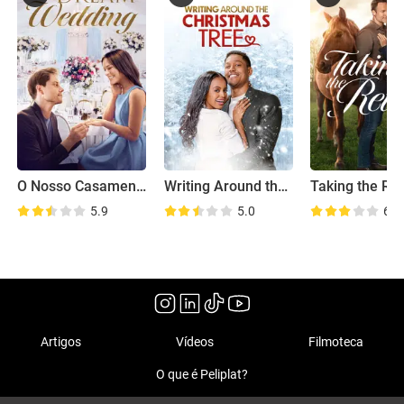
O Nosso Casamento de Sonho
Writing Around the Christmas Tree
Taking the Re
5.9
5.0
6.4
Artigos
Vídeos
Filmoteca
O que é Peliplat?