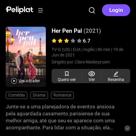
Login
Her Pen Pal
(2021)
6.7
TV-G (US) |
EUA |
Inglês |
86 min |
19 de
Jun de 2021
Dirigido por:
Clare Niederpruem
Quero ver
Ver
Resenha
Ver o trailer
Comédia
Drama
Romance
Junte-se a uma planejadora de eventos ansiosa
pela aguardada casamento parisiense de sua
melhor amiga, até que seu ex aparece com uma
acompanhante. Para lidar com a situação, ela
reconecta-se com sua antiga amiga por