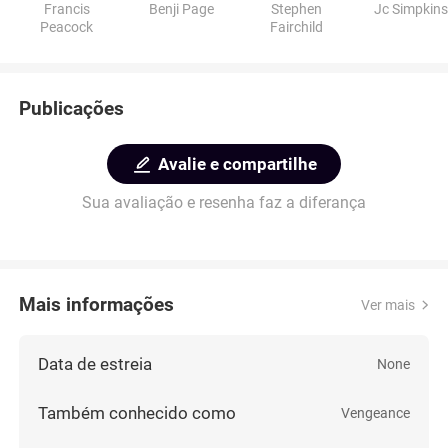
Francis
Benji Page
Stephen
Jc Simpkins
Peacock
Fairchild
Publicações
Avalie e compartilhe
Sua avaliação e resenha faz a diferança
Mais informações
Ver mais
Data de estreia
None
Também conhecido como
Vengeance