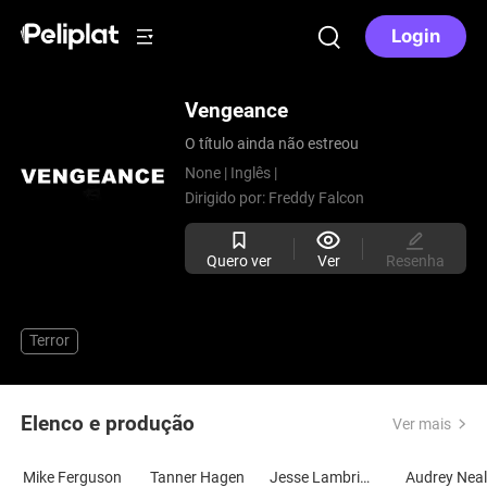
Login
Vengeance
O título ainda não estreou
None |
Inglês |
Dirigido por:
Freddy Falcon
Quero ver
Ver
Resenha
Terror
Elenco e produção
Ver mais
Mike Ferguson
Tanner Hagen
Jesse Lambright
Audrey Nea