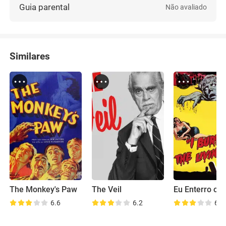
Guia parental
Não avaliado
Similares
The Monkey's Paw
The Veil
Eu Enterro os 
6.6
6.2
6.3