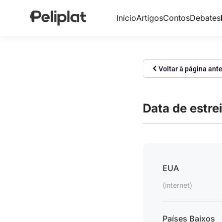
Início
Artigos
Contos
Debates
Voltar à página ante
Data de estre
EUA
(internet)
Países Baixos