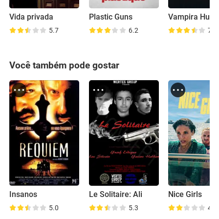
Vida privada
Plastic Guns
5.7
6.2
7.1
Você também pode gostar
Insanos
Le Solitaire: Ali
Nice Girls
5.0
5.3
4.3