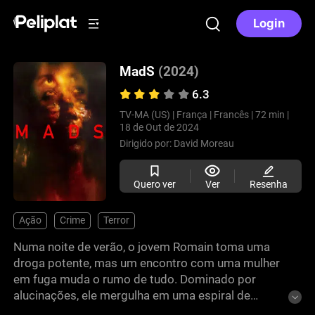
Login
MadS
(2024)
6.3
TV-MA (US) |
França |
Francês |
72 min |
18 de Out de 2024
Dirigido por:
David Moreau
Quero ver
Ver
Resenha
Ação
Crime
Terror
Numa noite de verão, o jovem Romain toma uma
droga potente, mas um encontro com uma mulher
em fuga muda o rumo de tudo. Dominado por
alucinações, ele mergulha em uma espiral de
violência, e a noite se transforma em um pesadelo