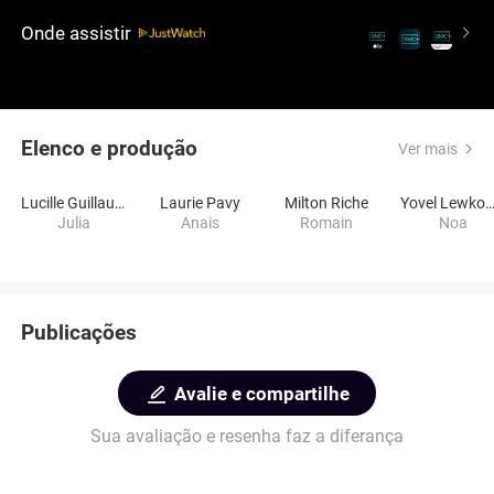
brutal.
Onde assistir
Elenco e produção
Ver mais
Lucille Guillaume
Laurie Pavy
Milton Riche
Yovel Lewkows
Julia
Anais
Romain
Noa
Publicações
Avalie e compartilhe
Sua avaliação e resenha faz a diferança