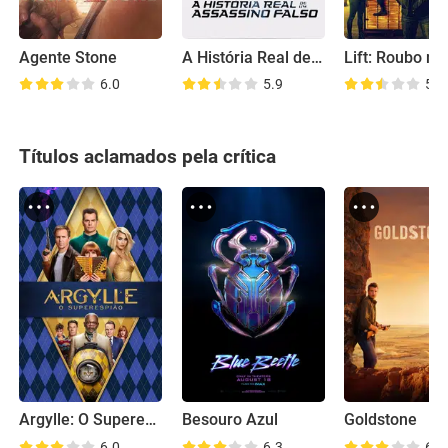
Agente Stone
A História Real de um Assassino Falso
6.0
5.9
5.4
Títulos aclamados pela crítica
Argylle: O Superespião
Besouro Azul
Goldstone
6.0
6.3
6.6