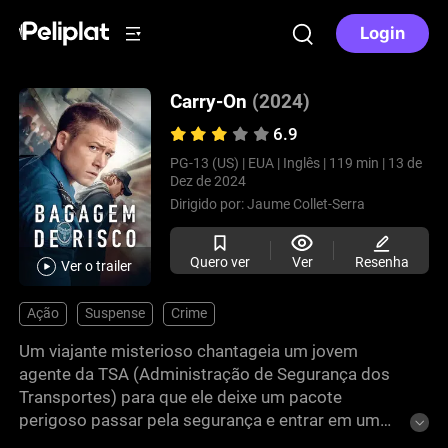
Login
Carry-On
(2024)
6.9
PG-13 (US) |
EUA |
Inglês |
119 min |
13 de
Dez de 2024
Dirigido por:
Jaume Collet-Serra
Quero ver
Ver
Resenha
Ver o trailer
Ação
Suspense
Crime
Um viajante misterioso chantageia um jovem
agente da TSA (Administração de Segurança dos
Transportes) para que ele deixe um pacote
perigoso passar pela segurança e entrar em um
voo no dia de Natal.