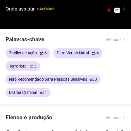
Onde assistir
Palavras-chave
Ver mais
Thriller de Ação
6
Para Ver no Natal
4
Terrorista
3
Não Recomendado para Pessoas Sensíveis
3
Drama Criminal
1
Elenco e produção
Ver mais