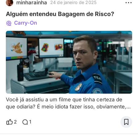
minharainha
24 de janeiro de 2025
Alguém entendeu Bagagem de Risco?
Carry-On
Você já assistiu a um filme que tinha certeza de
que odiaria? É meio idiota fazer isso, obviamente,
porque não é só um pré-julgamento, como também
uma escolha de assistir a algo que espera não
2
1
gostar — mas, às vezes, é inevitável... e foi
exatamente assim que me senti sobre Bagagem de