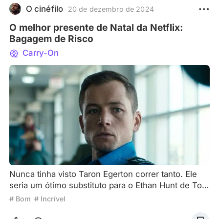
Risco. Não gosto de filmes de ação e ele dava
O cinéfilo
20 de dezembro de 2024
todos os sinais de que seria muito conservador
O melhor presente de Natal da Netflix:
para o meu gosto, mas
Bagagem de Risco
Carry-On
Nunca tinha visto Taron Egerton correr tanto. Ele
seria um ótimo substituto para o Ethan Hunt de Tom
Cruise em Missão Impossível — e quando Cruise
# Bom
# Incrível
anunciar sua aposentadoria, eu vou chorar,