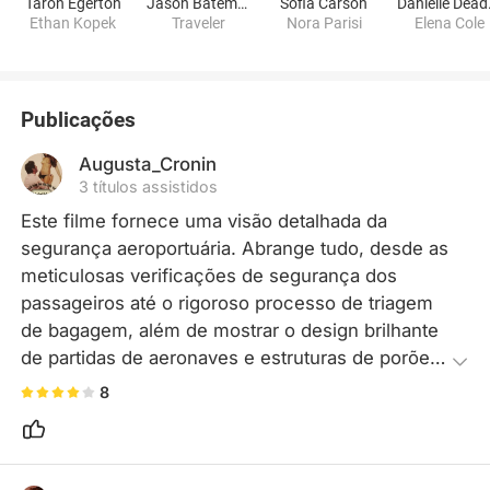
Taron Egerton
Jason Bateman
Sofia Carson
Dan
Ethan Kopek
Traveler
Nora Parisi
Elena Cole
Publicações
Augusta_Cronin
3 títulos assistidos
Este filme fornece uma visão detalhada da 
segurança aeroportuária. Abrange tudo, desde as 
meticulosas verificações de segurança dos 
passageiros até o rigoroso processo de triagem 
de bagagem, além de mostrar o design brilhante 
de partidas de aeronaves e estruturas de porões 
de carga. Toda a operação do sistema de 
8
segurança é apresentada em detalhes vívidos, 
oferecendo uma experiência verdadeiramente 
reveladora!