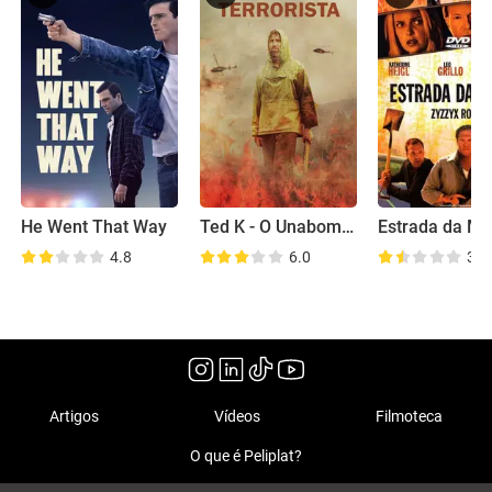
He Went That Way
Ted K - O Unabomber
Estrada da Mo
4.8
6.0
3.8
Artigos
Vídeos
Filmoteca
O que é Peliplat?