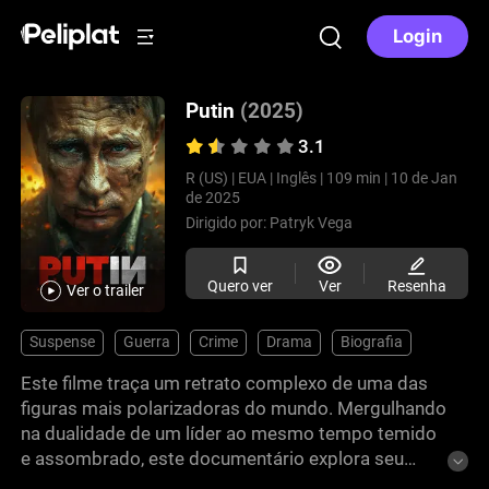
Login
Putin
(2025)
3.1
R (US) |
EUA |
Inglês |
109 min |
10 de Jan
de 2025
Dirigido por:
Patryk Vega
Quero ver
Ver
Resenha
Ver o trailer
Suspense
Guerra
Crime
Drama
Biografia
Este filme traça um retrato complexo de uma das
figuras mais polarizadoras do mundo. Mergulhando
na dualidade de um líder ao mesmo tempo temido
e assombrado, este documentário explora seu
governo rígido e os medos que o movem. Para os