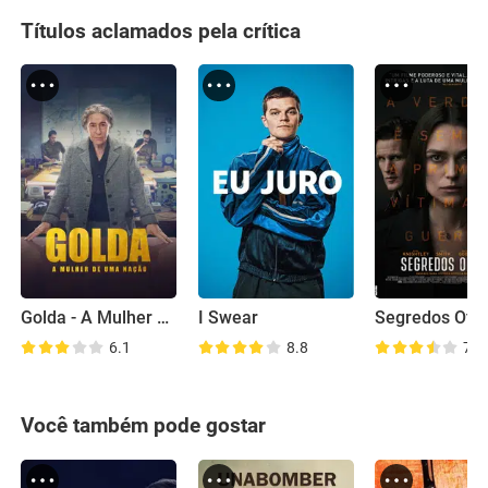
Títulos aclamados pela crítica
Golda - A Mulher de Uma Nação
I Swear
Segredos Ofici
6.1
8.8
7.4
Você também pode gostar