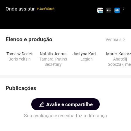
interessados em política moderna, esse filme é
Onde assistir
uma ótima opção.
Elenco e produção
Ver mais
Tomasz Dedek
Natalia Jedrus
Justyna Karlowska
Boris Yeltsin
Tamara, Putin's
Legion
Anatolij
Secretary
Sobczak, me
Petersburg
Publicações
Avalie e compartilhe
Sua avaliação e resenha faz a diferança