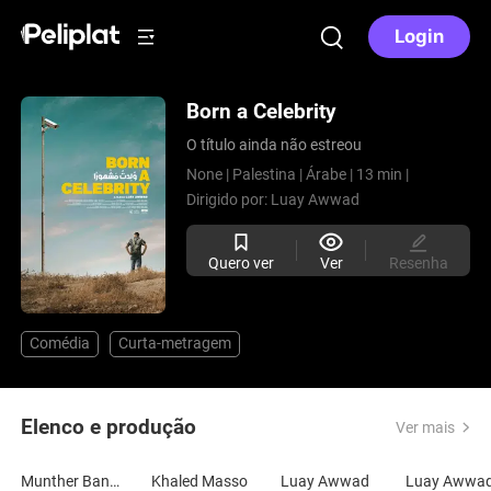
Login
Born a Celebrity
O título ainda não estreou
None |
Palestina |
Árabe |
13 min |
Dirigido por:
Luay Awwad
Quero ver
Ver
Resenha
Comédia
Curta-metragem
Elenco e produção
Ver mais
Munther Banoura
Khaled Masso
Luay Awwad
Luay Awwa