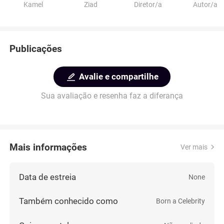
Kamel
Ziad
Diretor/a
Autor/a
Publicações
Avalie e compartilhe
Sua avaliação e resenha faz a diferança
Mais informações
Ver mais
Data de estreia
None
Também conhecido como
Born a Celebrity