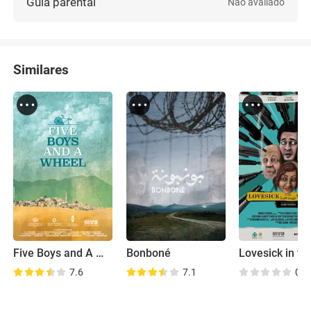
Guia parental
Não avaliado
Similares
Five Boys and A Wheel
Bonboné
7.6
7.1
0.0