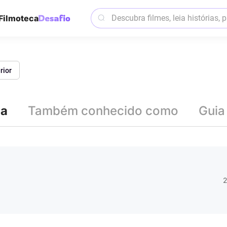
Filmoteca
rior
ia
Também conhecido como
Guia
2