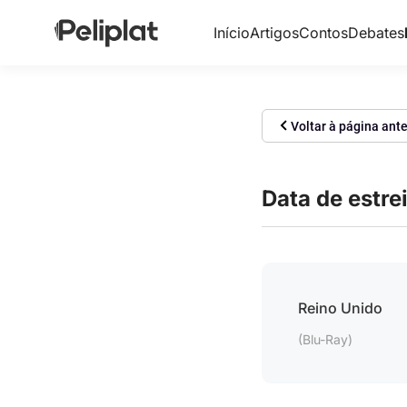
Início
Artigos
Contos
Debates
Voltar à página ante
Data de estre
Reino Unido
(Blu-Ray)