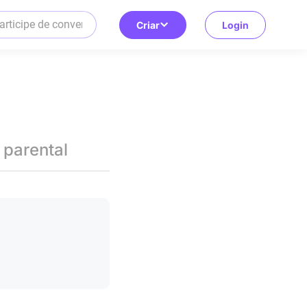
Criar
Login
 parental