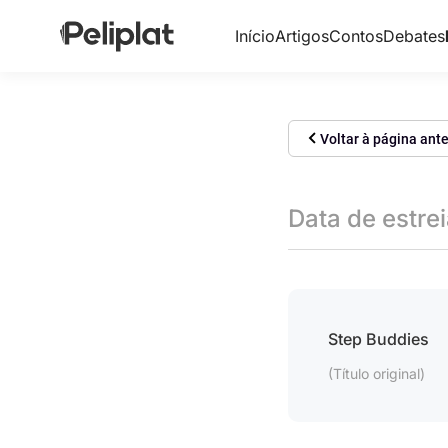
Início
Artigos
Contos
Debates
Voltar à página ante
Data de estre
Step Buddies
(Título original)