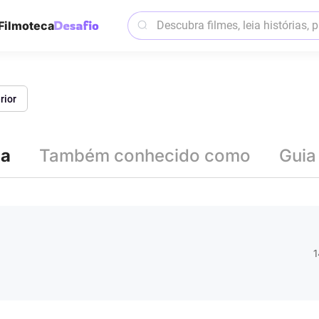
Filmoteca
rior
ia
Também conhecido como
Guia
1