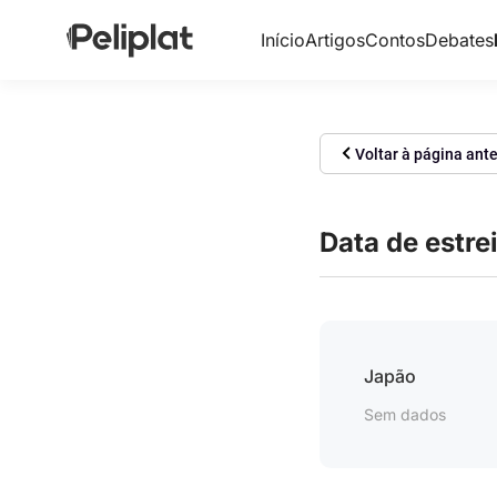
Início
Artigos
Contos
Debates
Voltar à página ante
Data de estre
Japão
Sem dados