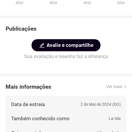
Ator
Ator
Ator
Ator
Publicações
Avalie e compartilhe
Sua avaliação e resenha faz a diferança
Mais informações
Ver mais
Data de estreia
2 de Mai de 2024 (DO)
Também conhecido como
La Isla