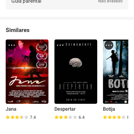
Guia parental
Não avaliado
Similares
Jana
Despertar
Botija
7.4
6.4
8.1