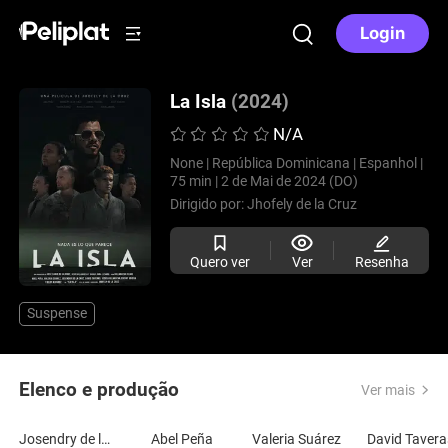
Login
La Isla
(2024)
N/A
None |
República Dominicana |
Espanhol |
75 min |
2 de Mai de 2024 (DO)
Dirigido por:
Jhofely de la Cruz
Quero ver
Ver
Resenha
Suspense
Elenco e produção
Ver mais
Josendry de la Cruz
Abel Peña
Valeria Suárez
David Tavera