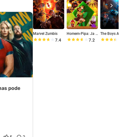
Marvel Zumbis
Homem-Pipa: Ja É!
The Boys Apresenta: Diabólicos
7.4
7.2
6.9
 mas pode
5
2