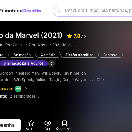
Filmoteca
o da Marvel (2021)
7.8
/10
Inglês ·
22 min ·
17 de Nov de 2021 ·
Mais
ra
Animação
Comédia
Ficção científica
Fantasia
Animação para Adultos
 Gordon
,
Neal Holman
,
Will Speck
,
Kevin Mellon
Gordon
,
Will Speck
,
Dalibor Talajic
,
Daniel Way
e mais 12
ente:
2 Temporadas
resenha
Avaliar
Ver
Quero ver