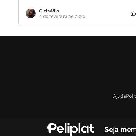
O cinéfilo
4 de fevereiro de 2025
Ajuda
Polí
Seja mem
C