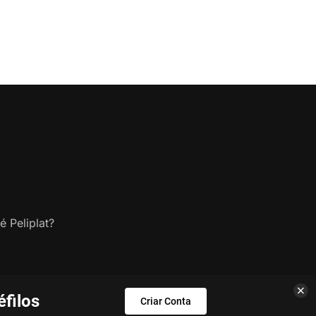
é Peliplat?
filos
Criar Conta
s.