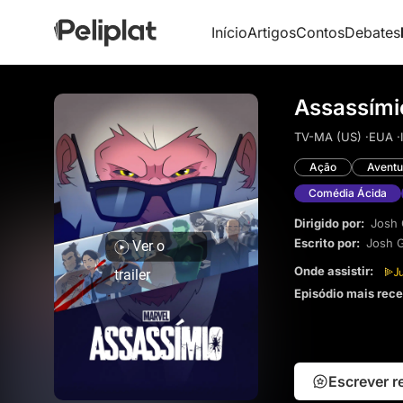
Início
Artigos
Contos
Debates
Assassími
TV-MA (US) ·
EUA ·
Ação
Aventu
Comédia Ácida
Dirigido por:
Josh
Escrito por:
Josh 
Ver o
Onde assistir:
trailer
Episódio mais rec
Escrever 