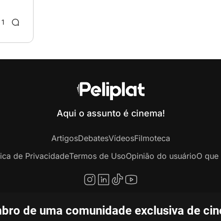
1
Aqui o assunto é cinema!
Artigos
Debates
Vídeos
Filmoteca
tica de Privacidade
Termos de Uso
Opinião do usuário
O que 
bro de uma comunidade exclusiva de ciné
opyright © 2020-2026 Peliplat Technology Co., Ltd. Todos os direitos reservado