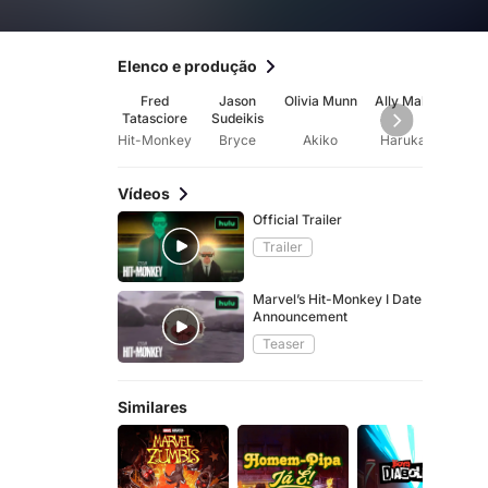
Elenco e produção
Fred
Jason
Olivia Munn
Ally Maki
Geo
Tatasciore
Sudeikis
Ta
Hit-Monkey
Bryce
Akiko
Haruka
Vídeos
Official Trailer
Trailer
Marvel’s Hit-Monkey I Date
Announcement
Teaser
Similares