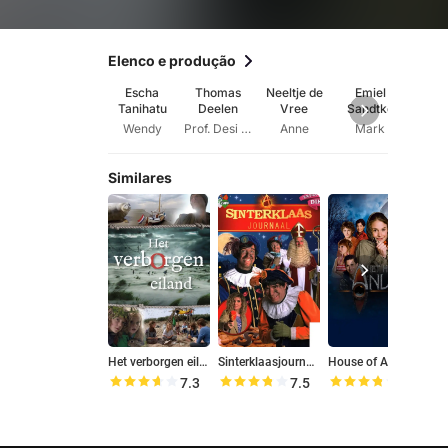
Elenco e produção
Escha
Thomas
Neeltje de
Emiel
San
Tanihatu
Deelen
Vree
Sandtke
Mat
Wendy
Prof. Desi Bell
Anne
Mark
Lies
Similares
Het verborgen eiland
Sinterklaasjournaal
House of Anubis
D
7.3
7.5
7.5