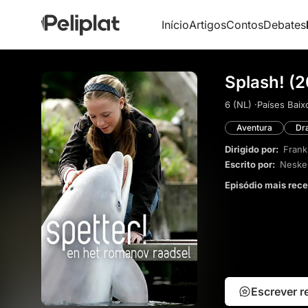
Início
Artigos
Contos
Debates
Splash! (
6 (NL) ·
Países Baix
Aventura
Dr
Dirigido por:
Frank
Escrito por:
Neske
Episódio mais rec
Escrever 