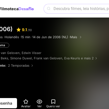
Filmoteca
2006)
9.1
/10
os ·
Holandês ·
15 min ·
14 de Jun de 2006 (NL) ·
Mais
ama
 van Geloven
,
Edwin Visser
 Beks
,
Simone Duwel
,
Frank van Geloven
,
Eva Keuris
e mais 2
ente:
2 Temporadas
resenha
Avaliar
Ver
Quero ver