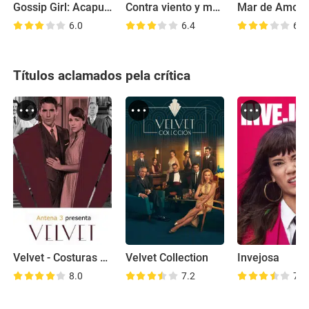
Gossip Girl: Acapulco
Contra viento y marea
Mar de Amor
6.0
6.4
6.0
Títulos aclamados pela crítica
Velvet - Costuras do Amor
Velvet Collection
Invejosa
8.0
7.2
7.4