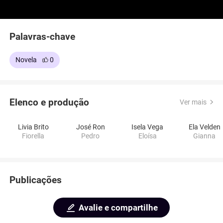
Palavras-chave
Novela
0
Elenco e produção
Ver mais
Livia Brito
José Ron
Isela Vega
Ela Velden
Fiorella
Pedro
Eloísa
Gianna
Publicações
Avalie e compartilhe