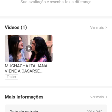
Sua avaliação e resenha faz a diferança
Vídeos (1)
Ver mais
MUCHACHA ITALIANA
VIENE A CASARSE
(TRAILER)
Trailer
Mais informações
Ver mais
Data de estreia
2014 (AU)