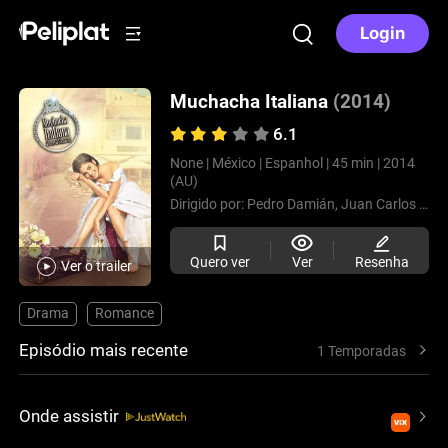
Login
Muchacha Italiana
(2014)
6.1
None |
México |
Espanhol |
45 min |
2014
(AU)
Dirigido por:
Pedro Damián,
Juan Carlos Muñoz,
Quero ver
Ver
Resenha
Ver o trailer
Drama
Romance
Episódio mais recente
1 Temporadas
Onde assistir